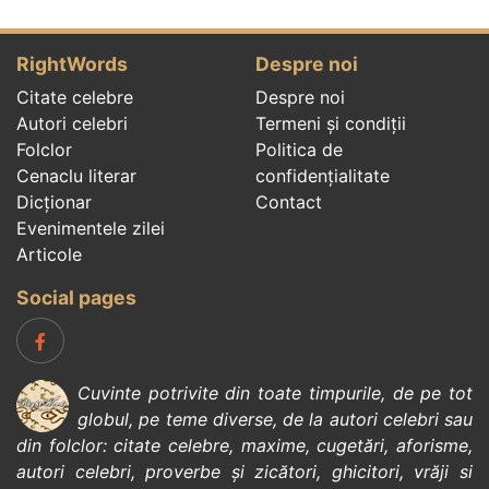
RightWords
Despre noi
Citate celebre
Despre noi
Autori celebri
Termeni și condiții
Folclor
Politica de
Cenaclu literar
confidenţialitate
Dicționar
Contact
Evenimentele zilei
Articole
Social pages
Cuvinte potrivite din toate timpurile, de pe tot
globul, pe teme diverse, de la
autori celebri
sau
din
folclor
:
citate celebre
,
maxime
,
cugetări
,
aforisme
,
autori celebri
,
proverbe și zicători
,
ghicitori
,
vrăji si