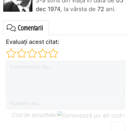
S-a stins din viaţa în data de
05
dec 1974
, la vârsta de
72
ani.
Comentarii
Evaluați acest citat:
Cod de securitate:
=