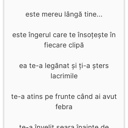
este mereu lângă tine...
este îngerul care te însoţeşte în
fiecare clipă
ea te-a legănat şi ţi-a şters
lacrimile
te-a atins pe frunte când ai avut
febra
te-a învelit seara înainte de