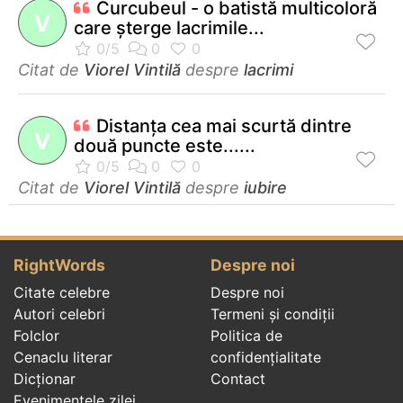
Curcubeul - o batistă multicoloră
V
care şterge lacrimile...
Citat de
Viorel Vintilă
despre
lacrimi
Distanţa cea mai scurtă dintre
V
două puncte este......
Citat de
Viorel Vintilă
despre
iubire
RightWords
Despre noi
Citate celebre
Despre noi
Autori celebri
Termeni și condiții
Folclor
Politica de
Cenaclu literar
confidenţialitate
Dicționar
Contact
Evenimentele zilei