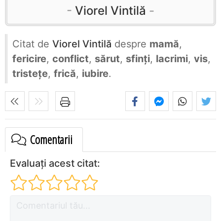
Viorel Vintilă
Citat de
Viorel Vintilă
despre
mamă
,
fericire
,
conflict
,
sărut
,
sfinți
,
lacrimi
,
vis
,
tristețe
,
frică
,
iubire
.
Comentarii
Evaluați acest citat: