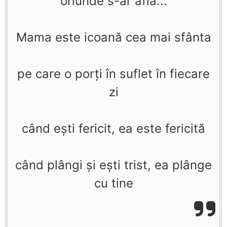
oriunde s-ar afla...
Mama este icoană cea mai sfânta
pe care o porţi în suflet în fiecare
zi
când eşti fericit, ea este fericită
când plângi şi eşti trist, ea plânge
cu tine