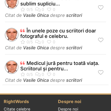
sublim supliciu...
Citat de
Vasile Ghica
despre
scriitori
În unele poze cu scriitori doar
fotograful e celebru.
Citat de
Vasile Ghica
despre
scriitori
Medicul jură pentru toată viaţa.
Scriitorul şi pentru...
Citat de
Vasile Ghica
despre
scriitori
RightWords
Despre noi
Citate celebre
Despre noi