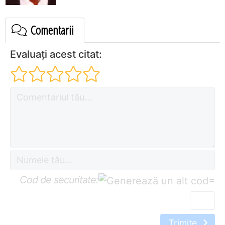
Comentarii
Evaluați acest citat:
Cod de securitate:
=
Trimite