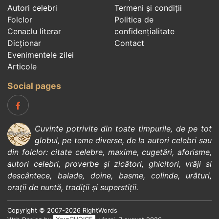
Autori celebri
Termeni și condiții
Folclor
Politica de
Cenaclu literar
confidenţialitate
Dicționar
Contact
Evenimentele zilei
Articole
Social pages
Cuvinte potrivite din toate timpurile, de pe tot
globul, pe teme diverse, de la
autori celebri
sau
din
folclor
:
citate celebre
,
maxime
,
cugetări
,
aforisme
,
autori celebri
,
proverbe și zicători
,
ghicitori
,
vrăji si
descântece
,
balade
,
doine
,
basme
,
colinde
,
urături
,
orații de nuntă
,
tradiții și superstiții
.
Copyright © 2007-2026 RightWords