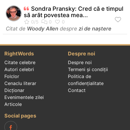
Sondra Pransky: Cred că e timpul
să arăt povestea mea...
Citat de
Woody Allen
despre
zi de naștere
RightWords
Despre noi
Citate celebre
Despre noi
Autori celebri
Termeni și condiții
Folclor
Politica de
Cenaclu literar
confidenţialitate
Dicționar
Contact
Evenimentele zilei
Articole
Social pages