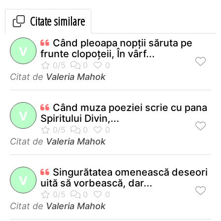
Citate similare
Când pleoapa nopţii săruta pe
V
frunte clopoţeii, În vârf...
Citat de
Valeria Mahok
Când muza poeziei scrie cu pana
V
Spiritului Divin,...
Citat de
Valeria Mahok
Singurătatea omenească deseori
V
uită să vorbească, dar...
Citat de
Valeria Mahok