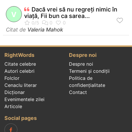
Dacă vrei să nu regreţi nimic în
V
viaţă, Fii bun ca sarea...
Citat de
Valeria Mahok
RightWords
Despre noi
Citate celebre
Despre noi
Autori celebri
Termeni și condiții
Folclor
Politica de
Cenaclu literar
confidenţialitate
Dicționar
Contact
Evenimentele zilei
Articole
Social pages