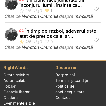
înconjurul lumii, înainte ca...
Citat de
Winston Churchill
despre
minciună
În timp de razboi, adevarul este
atat de pretios ca el ar...
Citat de
Winston Churchill
despre
minciună
RightWords
Despre noi
Citate celebre
Despre noi
Autori celebri
Termeni și condiții
Folclor
Politica de
Cenaclu literar
confidenţialitate
Dicționar
Contact
Evenimentele zilei