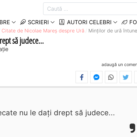
EBRE
SCRIERI
AUTORI CELEBRI
FO
Citate de Nicolae Mareș despre Ură
Minților de ură întune
rept să judece...
ație
adaugă un comen
ecate nu le dați drept să judece...