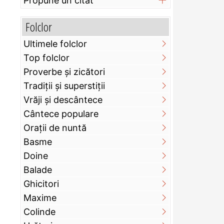
Propune un citat
Folclor
Ultimele folclor
Top folclor
Proverbe și zicători
Tradiții și superstiții
Vrăji și descântece
Cântece populare
Orații de nuntă
Basme
Doine
Balade
Ghicitori
Maxime
Colinde