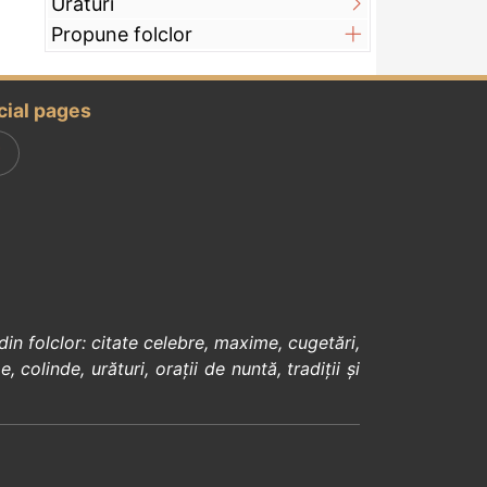
Urături
Propune folclor
cial pages
din
folclor
:
citate celebre
,
maxime
,
cugetări
,
e
,
colinde
,
urături
,
orații de nuntă
,
tradiții și