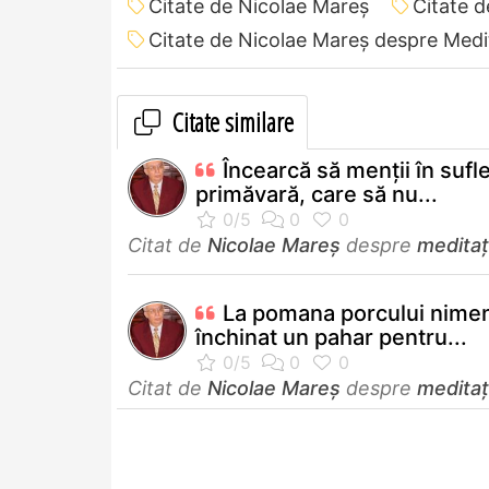
Citate de Nicolae Mareș
Citate 
Citate de Nicolae Mareș despre Medi
Citate similare
Încearcă să menții în sufle
primăvară, care să nu...
Citat de
Nicolae Mareș
despre
meditaț
La pomana porcului nimen
închinat un pahar pentru...
Citat de
Nicolae Mareș
despre
meditaț