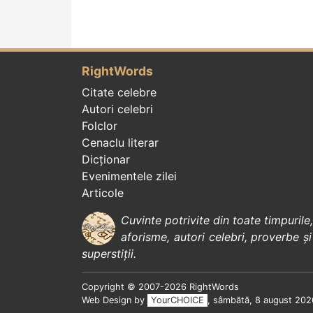
RightWords
Citate celebre
Autori celebri
Folclor
Cenaclu literar
Dicționar
Evenimentele zilei
Articole
Cuvinte potrivite din toate timpurile
aforisme
,
autori celebri
,
proverbe și
superstiții
.
Copyright © 2007-2026 RightWords
Web Design by
YourCHOICE
, sâmbătă, 8 august 202