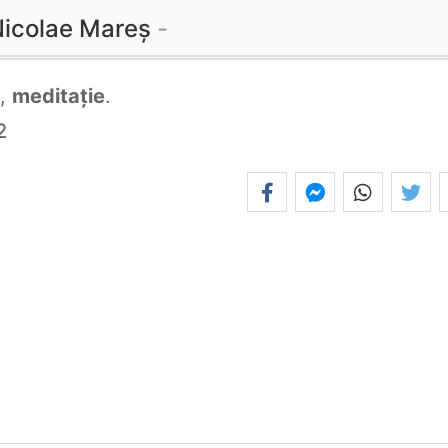
icolae Mareș
,
meditație
.
2