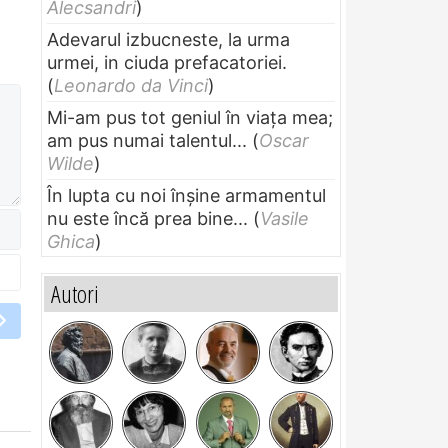
Alecsandri
)
Adevarul izbucneste, la urma
urmei, in ciuda prefacatoriei.
(
Leonardo da Vinci
)
Mi-am pus tot geniul în viața mea;
am pus numai talentul...
(
Oscar
Wilde
)
În lupta cu noi înșine armamentul
nu este încă prea bine...
(
Vasile
Ghica
)
Autori