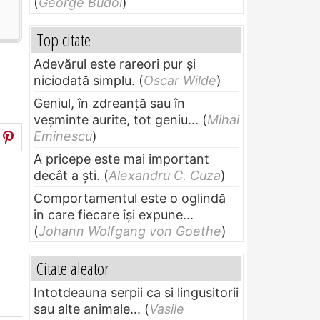
(
George Budoi
)
Top citate
Adevărul este rareori pur și
niciodată simplu.
(
Oscar Wilde
)
Geniul, în zdreanţă sau în
veşminte aurite, tot geniu...
(
Mihai
Eminescu
)
A pricepe este mai important
decât a ști.
(
Alexandru C. Cuza
)
Comportamentul este o oglindă
în care fiecare își expune...
(
Johann Wolfgang von Goethe
)
Citate aleator
Intotdeauna serpii ca si lingusitorii
sau alte animale...
(
Vasile