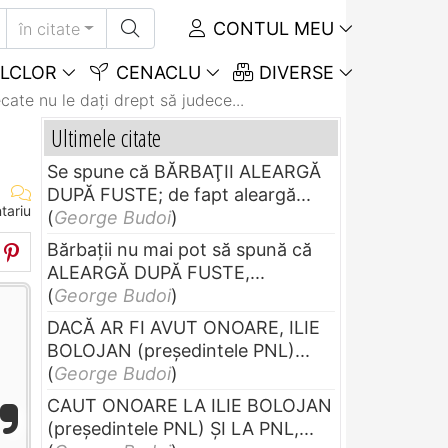
CONTUL MEU
în citate
LCLOR
CENACLU
DIVERSE
cate nu le dați drept să judece...
Ultimele citate
Se spune că BĂRBAŢII ALEARGĂ
DUPĂ FUSTE; de fapt aleargă...
tariu
(
George Budoi
)
Bărbaţii nu mai pot să spună că
ALEARGĂ DUPĂ FUSTE,...
(
George Budoi
)
DACĂ AR FI AVUT ONOARE, ILIE
BOLOJAN (preşedintele PNL)...
(
George Budoi
)
CAUT ONOARE LA ILIE BOLOJAN
(preşedintele PNL) ŞI LA PNL,...