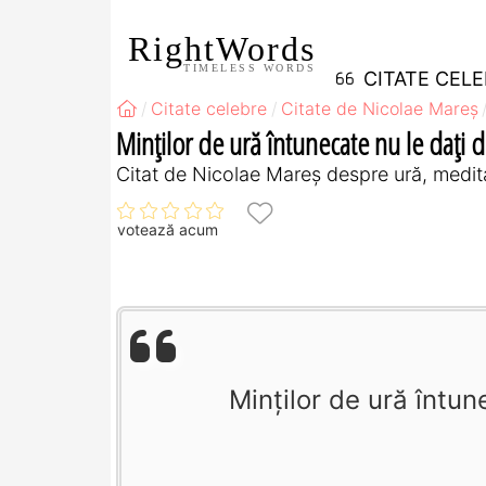
RightWords
TIMELESS WORDS
CITATE CEL
Citate celebre
Citate de Nicolae Mareș
Minților de ură întunecate nu le dați d
Citat de Nicolae Mareș despre ură, medit
votează acum
Minților de ură întun