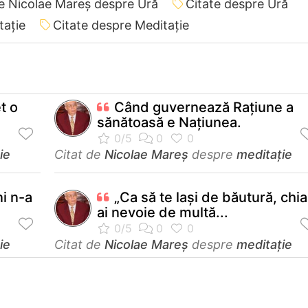
de Nicolae Mareș despre Ură
Citate despre Ură
tație
Citate despre Meditație
t o
Când guvernează Rațiune a
sănătoasă e Națiunea.
ie
Citat de
Nicolae Mareș
despre
meditație
i n-a
„Ca să te lași de băutură, chia
ai nevoie de multă...
ie
Citat de
Nicolae Mareș
despre
meditație