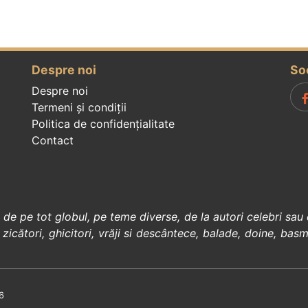
Despre noi
So
Despre noi
Termeni și condiții
Politica de confidenţialitate
Contact
, de pe tot globul, pe teme diverse, de la
autori celebri
sau 
 zicători
,
ghicitori
,
vrăji si descântece
,
balade
,
doine
,
basm
6