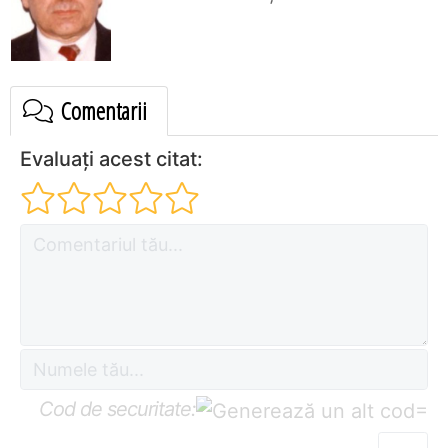
Comentarii
Evaluați acest citat:
Cod de securitate:
=