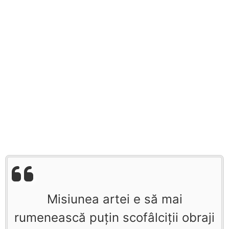
Misiunea artei e să mai
rumenească puţin scofâlciţii obraji