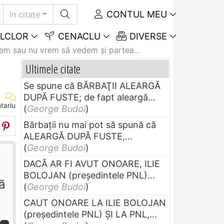
CONTUL MEU
în citate
LCLOR
CENACLU
DIVERSE
dem sau nu vrem să vedem şi partea...
Ultimele citate
Se spune că BĂRBAŢII ALEARGĂ
DUPĂ FUSTE; de fapt aleargă...
tariu
(
George Budoi
)
Bărbaţii nu mai pot să spună că
ALEARGĂ DUPĂ FUSTE,...
(
George Budoi
)
DACĂ AR FI AVUT ONOARE, ILIE
BOLOJAN (preşedintele PNL)...
ă
(
George Budoi
)
CAUT ONOARE LA ILIE BOLOJAN
(preşedintele PNL) ŞI LA PNL,...