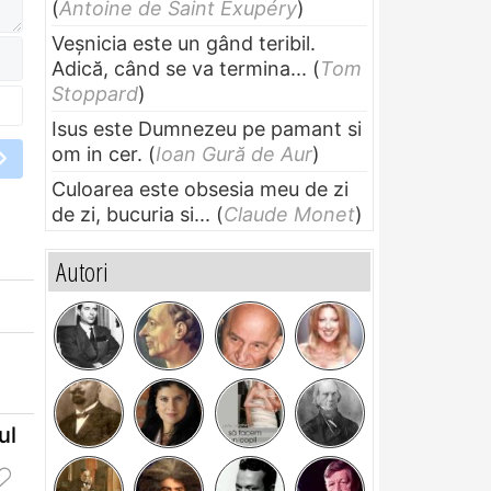
(
Antoine de Saint Exupéry
)
Veșnicia este un gând teribil.
Adică, când se va termina...
(
Tom
Stoppard
)
Isus este Dumnezeu pe pamant si
om in cer.
(
Ioan Gură de Aur
)
Culoarea este obsesia meu de zi
de zi, bucuria si...
(
Claude Monet
)
Autori
ul