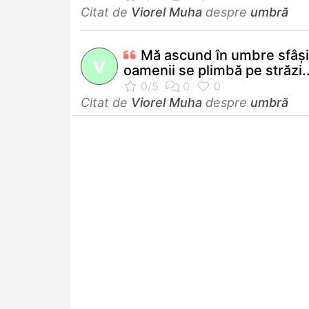
Citat de
Viorel Muha
despre
umbră
Mă ascund în umbre sfâşi
V
oamenii se plimbă pe străzi..
Citat de
Viorel Muha
despre
umbră