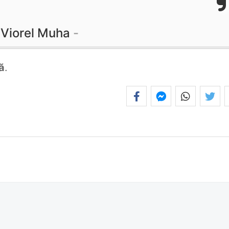
Viorel Muha
ă
.