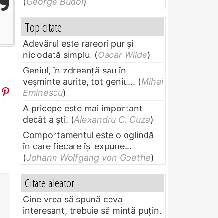
(
George Budoi
)
Top citate
Adevărul este rareori pur și
niciodată simplu.
(
Oscar Wilde
)
Geniul, în zdreanţă sau în
veşminte aurite, tot geniu...
(
Mihai
Eminescu
)
A pricepe este mai important
decât a ști.
(
Alexandru C. Cuza
)
Comportamentul este o oglindă
în care fiecare își expune...
(
Johann Wolfgang von Goethe
)
Citate aleator
Cine vrea să spună ceva
interesant, trebuie să mintă puțin.