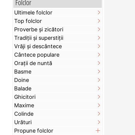
Folclor
Ultimele folclor
Top folclor
Proverbe și zicători
Tradiții și superstiții
Vrăji și descântece
Cântece populare
Orații de nuntă
Basme
Doine
Balade
Ghicitori
Maxime
Colinde
Urături
Propune folclor