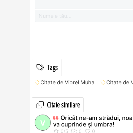
Tags
Citate de Viorel Muha
Citate de
Citate similare
Oricât ne-am strădui, no
V
va cuprinde şi umbra!