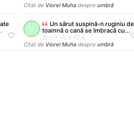
Citat de
Viorel Muha
despre
umbră
ate
Un sărut suspină-n ruginiu de
V
.
toamnă o cană se îmbracă cu...
Citat de
Viorel Muha
despre
umbră