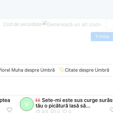
Cod de securitate:
=
Trimite
 Viorel Muha despre Umbră
Citate despre Umbră
aptea
Sete-mi este sus curge surâs
V
tău o picătură lasă să...