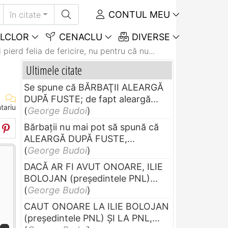
CONTUL MEU
în citate
LCLOR
CENACLU
DIVERSE
 pierd felia de fericire, nu pentru că nu...
Ultimele citate
Se spune că BĂRBAŢII ALEARGĂ
DUPĂ FUSTE; de fapt aleargă...
tariu
(
George Budoi
)
Bărbaţii nu mai pot să spună că
ALEARGĂ DUPĂ FUSTE,...
(
George Budoi
)
DACĂ AR FI AVUT ONOARE, ILIE
BOLOJAN (preşedintele PNL)...
(
George Budoi
)
CAUT ONOARE LA ILIE BOLOJAN
(preşedintele PNL) ŞI LA PNL,...