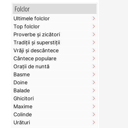
Folclor
Ultimele folclor
Top folclor
Proverbe și zicători
Tradiții și superstiții
Vrăji și descântece
Cântece populare
Orații de nuntă
Basme
Doine
Balade
Ghicitori
Maxime
Colinde
Urături