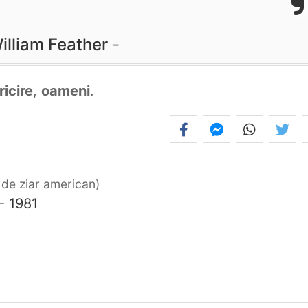
illiam Feather
ricire
,
oameni
.
r de ziar american
- 1981