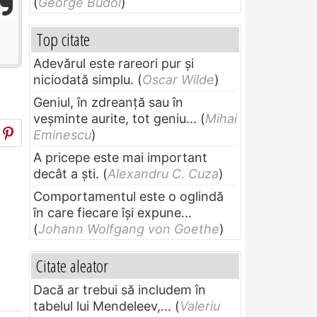
(
George Budoi
)
Top citate
Adevărul este rareori pur și
niciodată simplu.
(
Oscar Wilde
)
Geniul, în zdreanţă sau în
veşminte aurite, tot geniu...
(
Mihai
Eminescu
)
A pricepe este mai important
decât a ști.
(
Alexandru C. Cuza
)
Comportamentul este o oglindă
în care fiecare își expune...
(
Johann Wolfgang von Goethe
)
Citate aleator
Dacă ar trebui să includem în
tabelul lui Mendeleev,...
(
Valeriu