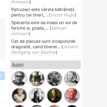
Armeanu
)
Patruzeci este vârsta bătrâneții
pentru cei tineri,...
(
Victor Hugo
)
Speranta este ea insasi un soi de
fericire si, poate,...
(
Samuel
Johnson
)
Cat de placute sunt inceputurile
dragostei, cand tinerei...
(
Johann
Wolfgang von Goethe
)
Autori