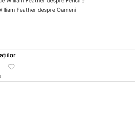
de William Feather despre Fericire
William Feather despre Oameni
ţiilor
e