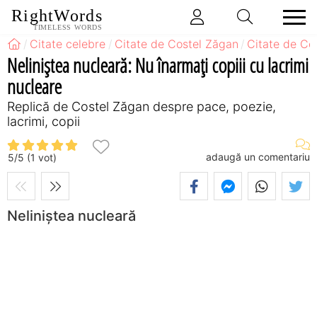
RightWords
TIMELESS WORDS
Citate celebre
Citate de Costel Zăgan
Citate de Co
Neliniștea nucleară: Nu înarmaţi copiii cu lacrimi
nucleare
Replică de Costel Zăgan despre pace, poezie,
lacrimi, copii
adaugă un comentariu
5
/
5
(
1
vot)
Neliniștea nucleară