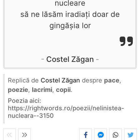
nucleare
să ne lăsăm iradiați doar de
gingășia lor
Costel Zăgan
Replică de
Costel Zăgan
despre
pace
,
poezie
,
lacrimi
,
copii
.
Poezia aici:
https://rightwords.ro/poezii/nelinistea-
nucleara--3150