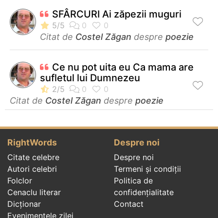
SFÂRCURI Ai zăpezii muguri
Citat de
Costel Zăgan
despre
poezie
Ce nu pot uita eu Ca mama are
sufletul lui Dumnezeu
Citat de
Costel Zăgan
despre
poezie
RightWords
Despre noi
Citate celebre
Despre noi
Autori celebri
Termeni și condiții
Folclor
Politica de
Cenaclu literar
confidenţialitate
Dicționar
Contact
Evenimentele zilei