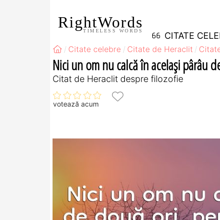
RightWords
TIMELESS WORDS
CITATE CEL
Citate celebre
Citate de Heraclit
Citat
Nici un om nu calcă în același pârâu d
Citat de Heraclit despre filozofie
votează acum