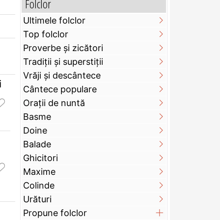
Folclor
Ultimele folclor
Top folclor
Proverbe și zicători
Tradiții și superstiții
Vrăji și descântece
i
Cântece populare
Orații de nuntă
Basme
Doine
Balade
Ghicitori
Maxime
Colinde
Urături
Propune folclor