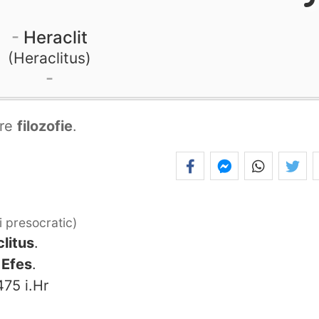
Heraclit
Heraclitus
re
filozofie
.
i presocratic
litus
.
 Efes
.
75 i.Hr