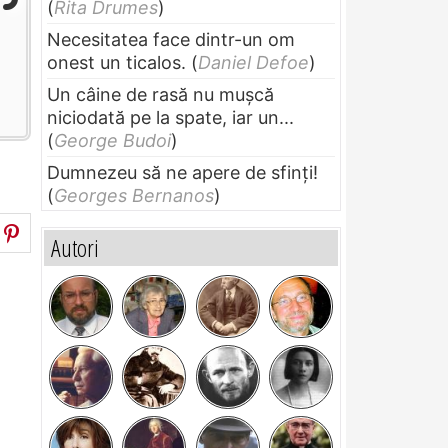
(
Rita Drumes
)
Necesitatea face dintr-un om
onest un ticalos.
(
Daniel Defoe
)
Un câine de rasă nu muşcă
niciodată pe la spate, iar un...
(
George Budoi
)
Dumnezeu să ne apere de sfinți!
(
Georges Bernanos
)
Autori