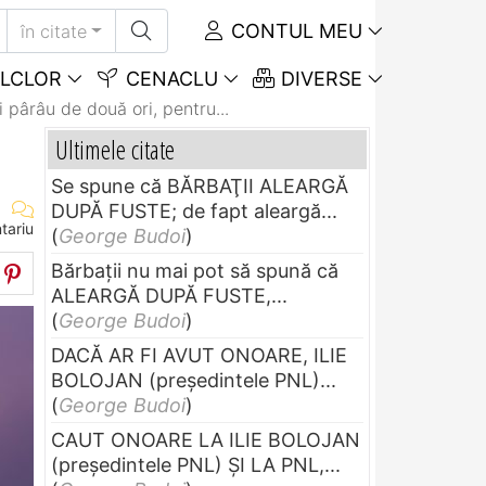
CONTUL MEU
în citate
LCLOR
CENACLU
DIVERSE
 pârâu de două ori, pentru...
Ultimele citate
Se spune că BĂRBAŢII ALEARGĂ
DUPĂ FUSTE; de fapt aleargă...
tariu
(
George Budoi
)
Bărbaţii nu mai pot să spună că
ALEARGĂ DUPĂ FUSTE,...
(
George Budoi
)
DACĂ AR FI AVUT ONOARE, ILIE
BOLOJAN (preşedintele PNL)...
(
George Budoi
)
CAUT ONOARE LA ILIE BOLOJAN
(preşedintele PNL) ŞI LA PNL,...