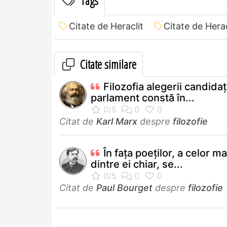
Tags
Citate de Heraclit
Citate de Herac
Citate similare
Filozofia alegerii candidaţi
parlament constă în...
Citat de
Karl Marx
despre
filozofie
În faţa poeţilor, a celor ma
dintre ei chiar, se...
Citat de
Paul Bourget
despre
filozofie