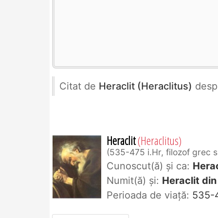
Citat de
Heraclit (Heraclitus)
desp
Heraclit
(Heraclitus)
535-475 i.Hr, filozof grec s
Cunoscut(ă) și ca:
Herac
Numit(ă) și:
Heraclit din
Perioada de viaţă:
535-4