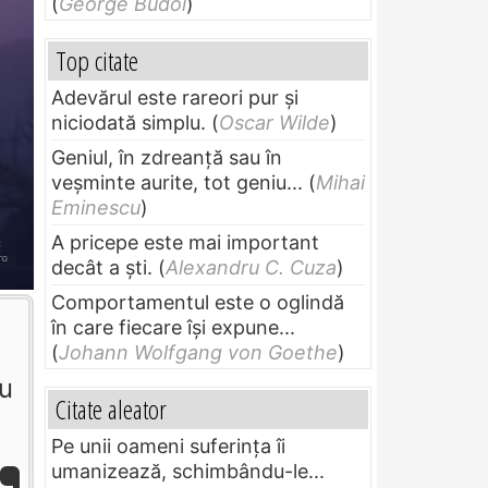
(
George Budoi
)
Top citate
Adevărul este rareori pur și
niciodată simplu.
(
Oscar Wilde
)
Geniul, în zdreanţă sau în
veşminte aurite, tot geniu...
(
Mihai
Eminescu
)
A pricepe este mai important
decât a ști.
(
Alexandru C. Cuza
)
Comportamentul este o oglindă
în care fiecare își expune...
(
Johann Wolfgang von Goethe
)
nu
Citate aleator
Pe unii oameni suferinţa îi
umanizează, schimbându-le...