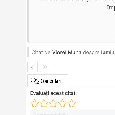
îm
Citat de
Viorel Muha
despre
lumin
Comentarii
Evaluați acest citat: