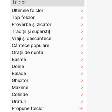
Folclor
Ultimele folclor
Top folclor
Proverbe și zicători
Tradiții și superstiții
Vrăji și descântece
Cântece populare
Orații de nuntă
Basme
Doine
Balade
Ghicitori
Maxime
Colinde
Urături
Propune folclor