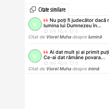
Citate similare
Nu poţi fi judecător dacă 
V
lumina lui Dumnezeu în...
Citat de
Viorel Muha
despre
lumină
Ai dat mult şi ai primit puţ
V
Ce-ai dat rămâne povara...
Citat de
Viorel Muha
despre
inimă