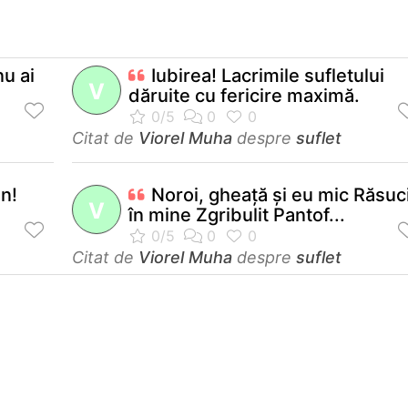
nu ai
Iubirea! Lacrimile sufletului
V
dăruite cu fericire maximă.
Citat de
Viorel Muha
despre
suflet
in!
Noroi, gheaţă şi eu mic Răsuc
V
în mine Zgribulit Pantof...
Citat de
Viorel Muha
despre
suflet