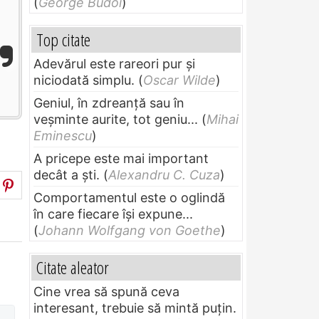
(
George Budoi
)
Top citate
Adevărul este rareori pur și
niciodată simplu.
(
Oscar Wilde
)
Geniul, în zdreanţă sau în
veşminte aurite, tot geniu...
(
Mihai
Eminescu
)
A pricepe este mai important
decât a ști.
(
Alexandru C. Cuza
)
Comportamentul este o oglindă
în care fiecare își expune...
(
Johann Wolfgang von Goethe
)
Citate aleator
Cine vrea să spună ceva
interesant, trebuie să mintă puțin.