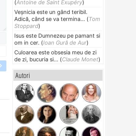
(
Antoine de Saint Exupéry
)
Veșnicia este un gând teribil.
Adică, când se va termina...
(
Tom
Stoppard
)
Isus este Dumnezeu pe pamant si
om in cer.
(
Ioan Gură de Aur
)
Culoarea este obsesia meu de zi
de zi, bucuria si...
(
Claude Monet
)
Autori