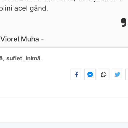
plini acel gând.
Viorel Muha
ă
,
suflet
,
inimă
.