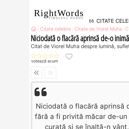
RightWords
TIMELESS WORDS
CITATE CEL
Citate celebre
Citate de Viorel Muha
C
Niciodată o flacără aprinsă de-o inimă
Citat de Viorel Muha despre lumină, suflet
votează acum
Niciodată o flacără aprinsă 
fără a fi privită măcar de-un 
curată şi se înalţă-n vânt,