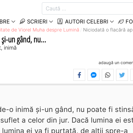
EBRE
SCRIERI
AUTORI CELEBRI
FO
itate de Viorel Muha despre Lumină
Niciodată o flacără ap
 şi-un gând, nu...
, inimă
adaugă un comen
de-o inimă şi-un gând, nu poate fi stins
suflet a celor din jur. Dacă lumina ei es
 lumina ei va fi purtată, de alţii spre-a