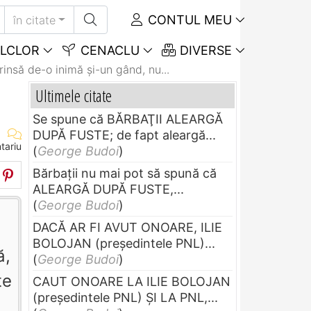
CONTUL MEU
în citate
LCLOR
CENACLU
DIVERSE
rinsă de-o inimă şi-un gând, nu...
Ultimele citate
Se spune că BĂRBAŢII ALEARGĂ
DUPĂ FUSTE; de fapt aleargă...
tariu
(
George Budoi
)
Bărbaţii nu mai pot să spună că
ALEARGĂ DUPĂ FUSTE,...
(
George Budoi
)
DACĂ AR FI AVUT ONOARE, ILIE
BOLOJAN (preşedintele PNL)...
ă,
(
George Budoi
)
te
CAUT ONOARE LA ILIE BOLOJAN
(preşedintele PNL) ŞI LA PNL,...