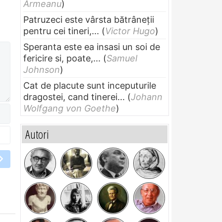
Armeanu
)
Patruzeci este vârsta bătrâneții
pentru cei tineri,...
(
Victor Hugo
)
Speranta este ea insasi un soi de
fericire si, poate,...
(
Samuel
Johnson
)
Cat de placute sunt inceputurile
dragostei, cand tinerei...
(
Johann
Wolfgang von Goethe
)
Autori