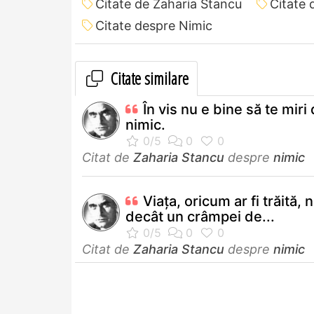
Citate de Zaharia Stancu
Citate 
Citate despre Nimic
Citate similare
În vis nu e bine să te miri
nimic.
Citat de
Zaharia Stancu
despre
nimic
Viaţa, oricum ar fi trăită, 
decât un crâmpei de...
Citat de
Zaharia Stancu
despre
nimic