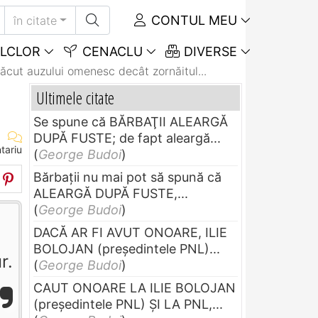
CONTUL MEU
în citate
LCLOR
CENACLU
DIVERSE
ăcut auzului omenesc decât zornăitul...
Ultimele citate
Se spune că BĂRBAŢII ALEARGĂ
DUPĂ FUSTE; de fapt aleargă...
tariu
(
George Budoi
)
Bărbaţii nu mai pot să spună că
ALEARGĂ DUPĂ FUSTE,...
(
George Budoi
)
DACĂ AR FI AVUT ONOARE, ILIE
BOLOJAN (preşedintele PNL)...
r.
(
George Budoi
)
CAUT ONOARE LA ILIE BOLOJAN
(preşedintele PNL) ŞI LA PNL,...