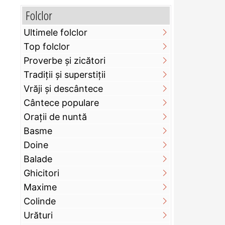
Folclor
Ultimele folclor
Top folclor
Proverbe și zicători
Tradiții și superstiții
Vrăji și descântece
Cântece populare
Orații de nuntă
Basme
Doine
Balade
Ghicitori
Maxime
Colinde
Urături