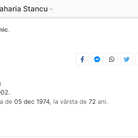
aharia Stancu
mic
.
902.
ata de
05 dec 1974
, la vârsta de
72
ani.