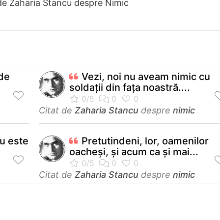
de Zaharia Stancu despre Nimic
 de
Vezi, noi nu aveam nimic cu
soldaţii din faţa noastră....
Citat de
Zaharia Stancu
despre
nimic
nu este
Pretutindeni, lor, oamenilor
oacheşi, şi acum ca şi mai...
Citat de
Zaharia Stancu
despre
nimic