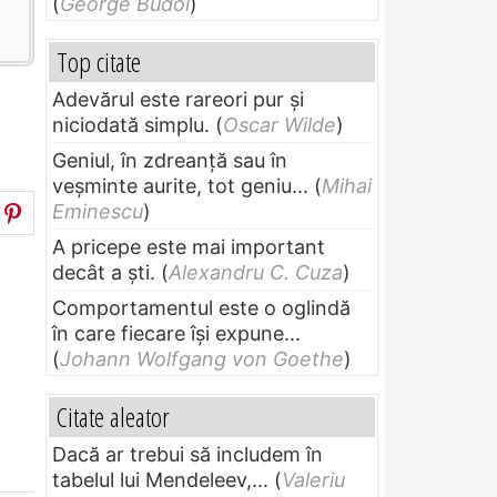
(
George Budoi
)
Top citate
Adevărul este rareori pur și
niciodată simplu.
(
Oscar Wilde
)
Geniul, în zdreanţă sau în
veşminte aurite, tot geniu...
(
Mihai
Eminescu
)
A pricepe este mai important
decât a ști.
(
Alexandru C. Cuza
)
Comportamentul este o oglindă
în care fiecare își expune...
(
Johann Wolfgang von Goethe
)
Citate aleator
Dacă ar trebui să includem în
tabelul lui Mendeleev,...
(
Valeriu