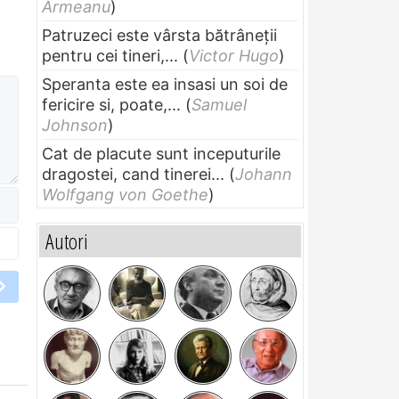
Armeanu
)
Patruzeci este vârsta bătrâneții
pentru cei tineri,...
(
Victor Hugo
)
Speranta este ea insasi un soi de
fericire si, poate,...
(
Samuel
Johnson
)
Cat de placute sunt inceputurile
dragostei, cand tinerei...
(
Johann
Wolfgang von Goethe
)
Autori