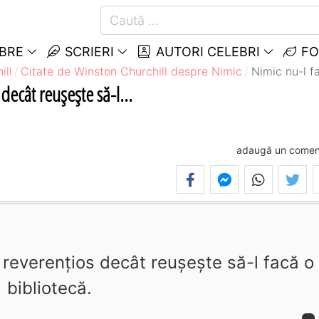
EBRE
SCRIERI
AUTORI CELEBRI
FO
ill
Citate de Winston Churchill despre Nimic
Nimic nu-l f
decât reuşeşte să-l...
adaugă un comen
reverenţios decât reuşeşte să-l facă o
bibliotecă.