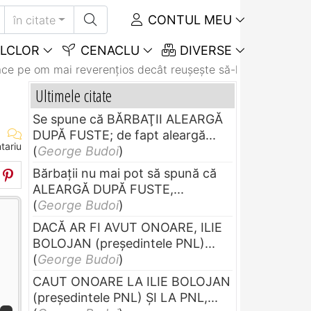
CONTUL MEU
în citate
LCLOR
CENACLU
DIVERSE
ace pe om mai reverenţios decât reuşeşte să-l...
Ultimele citate
Se spune că BĂRBAŢII ALEARGĂ
DUPĂ FUSTE; de fapt aleargă...
tariu
(
George Budoi
)
Bărbaţii nu mai pot să spună că
ALEARGĂ DUPĂ FUSTE,...
(
George Budoi
)
DACĂ AR FI AVUT ONOARE, ILIE
BOLOJAN (preşedintele PNL)...
(
George Budoi
)
CAUT ONOARE LA ILIE BOLOJAN
(preşedintele PNL) ŞI LA PNL,...