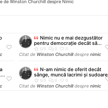
te de Winston Churchill despre Nimic
o
Nimic nu e mai dezgustător
pentru democraţie decât să...
c
Citat de
Winston Churchill
despre
nimic
sa
N-am nimic de oferit decât
...
sânge, muncă lacrimi şi sudoare
c
Citat de
Winston Churchill
despre
nimic