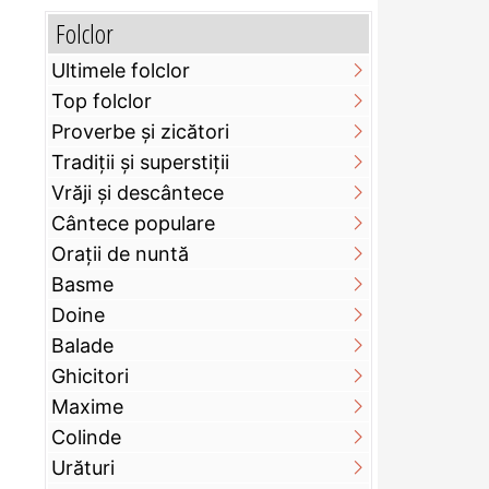
Folclor
Ultimele folclor
Top folclor
Proverbe și zicători
Tradiții și superstiții
Vrăji și descântece
Cântece populare
Orații de nuntă
Basme
Doine
Balade
Ghicitori
Maxime
Colinde
Urături