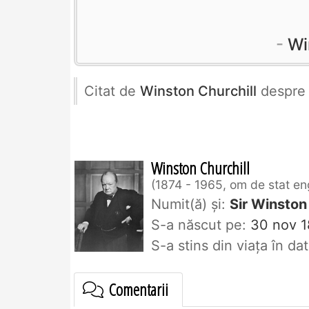
Wi
Citat de
Winston Churchill
despr
Winston Churchill
1874 - 1965, om de stat en
Numit(ă) și:
Sir Winston
S-a născut pe:
30 nov 1
S-a stins din viaţa în d
Comentarii