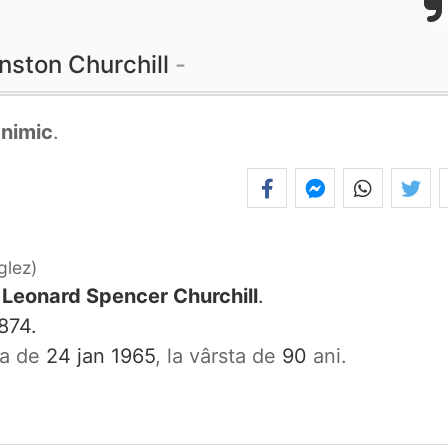
nston Churchill
e
nimic
.
glez
 Leonard Spencer Churchill
.
874.
ata de
24 jan 1965
, la vârsta de
90
ani.