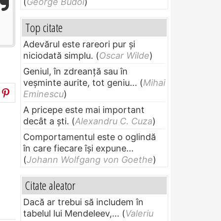
(
George Budoi
)
Top citate
Adevărul este rareori pur și
niciodată simplu.
(
Oscar Wilde
)
Geniul, în zdreanţă sau în
veşminte aurite, tot geniu...
(
Mihai
Eminescu
)
A pricepe este mai important
decât a ști.
(
Alexandru C. Cuza
)
Comportamentul este o oglindă
în care fiecare își expune...
(
Johann Wolfgang von Goethe
)
Citate aleator
Dacă ar trebui să includem în
tabelul lui Mendeleev,...
(
Valeriu