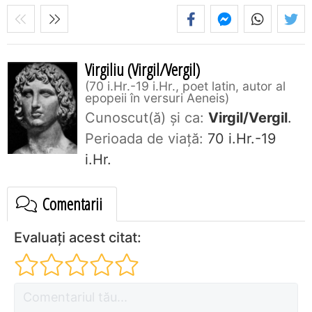
Virgiliu (Virgil/Vergil)
70 i.Hr.-19 i.Hr., poet latin, autor al
epopeii în versuri Aeneis
Cunoscut(ă) și ca:
Virgil/Vergil
.
Perioada de viaţă:
70 i.Hr.-19
i.Hr.
Comentarii
Evaluați acest citat: