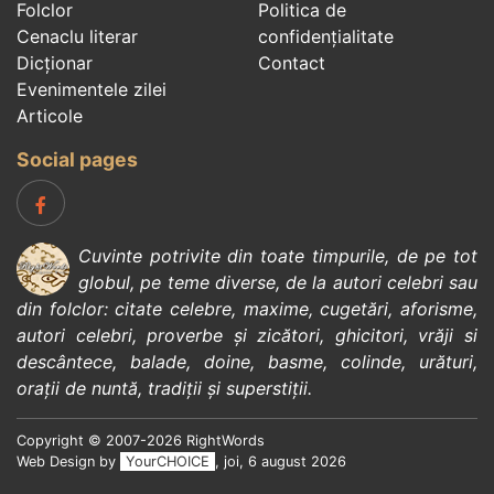
Folclor
Politica de
Cenaclu literar
confidenţialitate
Dicționar
Contact
Evenimentele zilei
Articole
Social pages
Cuvinte potrivite din toate timpurile, de pe tot
globul, pe teme diverse, de la
autori celebri
sau
din
folclor
:
citate celebre
,
maxime
,
cugetări
,
aforisme
,
autori celebri
,
proverbe și zicători
,
ghicitori
,
vrăji si
descântece
,
balade
,
doine
,
basme
,
colinde
,
urături
,
orații de nuntă
,
tradiții și superstiții
.
Copyright © 2007-2026 RightWords
Web Design by
YourCHOICE
, joi, 6 august 2026