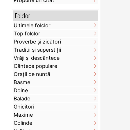
Propune un citat
Folclor
Ultimele folclor
Top folclor
Proverbe și zicători
Tradiții și superstiții
Vrăji și descântece
Cântece populare
Orații de nuntă
Basme
Doine
Balade
Ghicitori
Maxime
Colinde