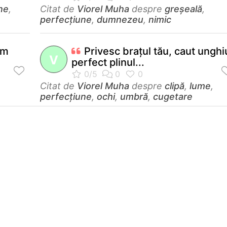
ne
,
Citat de
Viorel Muha
despre
greșeală
,
perfecţiune
,
dumnezeu
,
nimic
ăm
Privesc braţul tău, caut unghi
V
perfect plinul...
Citat de
Viorel Muha
despre
clipă
,
lume
,
perfecţiune
,
ochi
,
umbră
,
cugetare