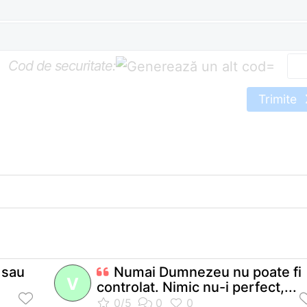
Cod de securitate:
=
Trimite
 sau
Numai Dumnezeu nu poate fi
V
controlat. Nimic nu-i perfect,...