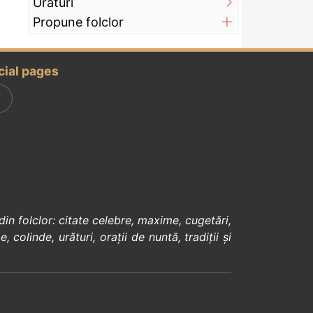
Urături
Propune folclor
cial pages
din
folclor
:
citate celebre
,
maxime
,
cugetări
,
e
,
colinde
,
urături
,
orații de nuntă
,
tradiții și