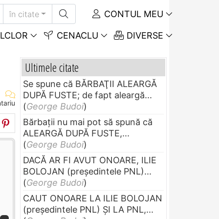
CONTUL MEU
în citate
LCLOR
CENACLU
DIVERSE
Ultimele citate
Se spune că BĂRBAŢII ALEARGĂ
DUPĂ FUSTE; de fapt aleargă...
tariu
(
George Budoi
)
Bărbaţii nu mai pot să spună că
ALEARGĂ DUPĂ FUSTE,...
(
George Budoi
)
DACĂ AR FI AVUT ONOARE, ILIE
BOLOJAN (preşedintele PNL)...
(
George Budoi
)
CAUT ONOARE LA ILIE BOLOJAN
(preşedintele PNL) ŞI LA PNL,...