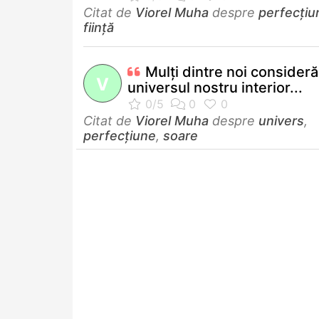
Citat de
Viorel Muha
despre
perfecţiu
ființă
Mulţi dintre noi consider
V
universul nostru interior...
Citat de
Viorel Muha
despre
univers
,
perfecţiune
,
soare