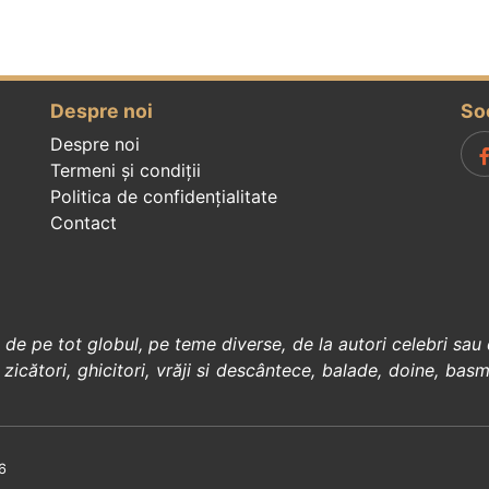
Despre noi
So
Despre noi
Termeni și condiții
Politica de confidenţialitate
Contact
, de pe tot globul, pe teme diverse, de la
autori celebri
sau 
 zicători
,
ghicitori
,
vrăji si descântece
,
balade
,
doine
,
basm
6