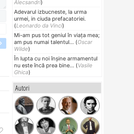
Alecsandri
)
Adevarul izbucneste, la urma
urmei, in ciuda prefacatoriei.
(
Leonardo da Vinci
)
Mi-am pus tot geniul în viața mea;
am pus numai talentul...
(
Oscar
Wilde
)
În lupta cu noi înșine armamentul
nu este încă prea bine...
(
Vasile
Ghica
)
Autori