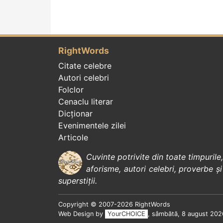
RightWords
Citate celebre
Autori celebri
Folclor
Cenaclu literar
Dicționar
Evenimentele zilei
Articole
Cuvinte potrivite din toate timpurile
aforisme
,
autori celebri
,
proverbe și
superstiții
.
Copyright © 2007-2026 RightWords
Web Design by
YourCHOICE
, sâmbătă, 8 august 202