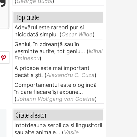
(
George Budoi
)
Top citate
Adevărul este rareori pur și
niciodată simplu.
(
Oscar Wilde
)
Geniul, în zdreanţă sau în
veşminte aurite, tot geniu...
(
Mihai
Eminescu
)
A pricepe este mai important
decât a ști.
(
Alexandru C. Cuza
)
Comportamentul este o oglindă
în care fiecare își expune...
(
Johann Wolfgang von Goethe
)
Citate aleator
Intotdeauna serpii ca si lingusitorii
sau alte animale...
(
Vasile