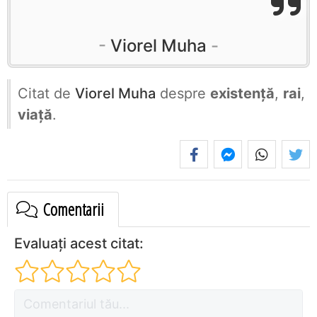
Viorel Muha
Citat de
Viorel Muha
despre
existență
,
rai
,
viață
.
Comentarii
Evaluați acest citat: