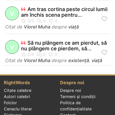
Am tras cortina peste circul lumii
V
am închis scena pentru...
Citat de
Viorel Muha
despre
viață
Să nu plângem ce am pierdut, să
V
nu plângem ce pierdem, să...
Citat de
Viorel Muha
despre
existență
,
viață
RightWords
Despre noi
Citate celebre
Despre noi
Autori celebri
Termeni și condiții
Folclor
Politica de
Cenaclu literar
confidenţialitate
Dicționar
Contact