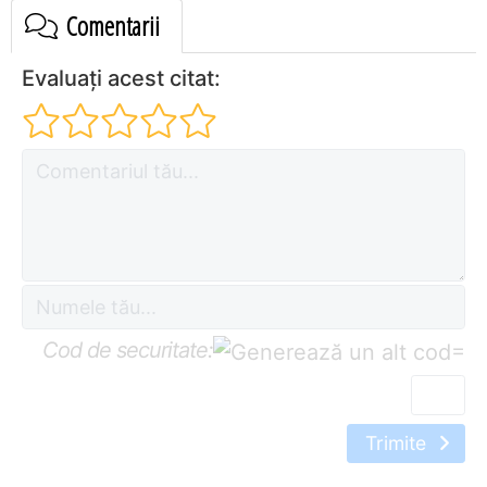
Comentarii
Evaluați acest citat:
Cod de securitate:
=
Trimite