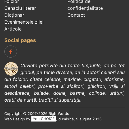
Folclor
Politica de
Cenaclu literar
confidenţialitate
Dicționar
Contact
Evenimentele zilei
Articole
Social pages
Cuvinte potrivite din toate timpurile, de pe tot
globul, pe teme diverse, de la
autori celebri
sau
din
folclor
:
citate celebre
,
maxime
,
cugetări
,
aforisme
,
autori celebri
,
proverbe și zicători
,
ghicitori
,
vrăji si
descântece
,
balade
,
doine
,
basme
,
colinde
,
urături
,
orații de nuntă
,
tradiții și superstiții
.
Copyright © 2007-2026 RightWords
Web Design by
YourCHOICE
, duminică, 9 august 2026