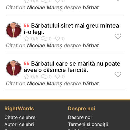
Citat de
Nicolae Mareș
despre
bărbat
Bărbatului șiret mai greu mintea
i-o legi.
Citat de
Nicolae Mareș
despre
bărbat
Bărbatul care se mărită nu poate
avea o căsnicie fericită.
Citat de
Nicolae Mareș
despre
bărbat
RightWords
Despre noi
Citate celebre
Despre noi
Autori celebri
Termeni și condiții