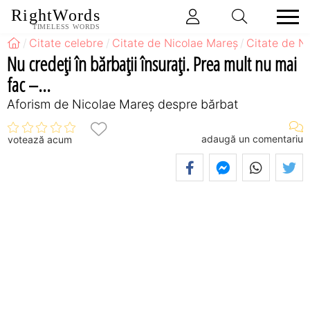
RightWords
TIMELESS WORDS
Citate celebre
Citate de Nicolae Mareș
Citate de N
Nu credeți în bărbații însurați. Prea mult nu mai
fac –...
Aforism de Nicolae Mareș despre bărbat
adaugă un comentariu
votează acum