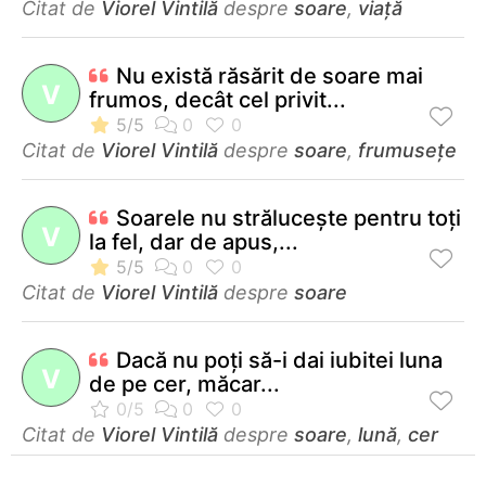
Citat de
Viorel Vintilă
despre
soare
,
viață
Nu există răsărit de soare mai
V
frumos, decât cel privit...
Citat de
Viorel Vintilă
despre
soare
,
frumusețe
Soarele nu străluceşte pentru toţi
V
la fel, dar de apus,...
Citat de
Viorel Vintilă
despre
soare
Dacă nu poţi să-i dai iubitei luna
V
de pe cer, măcar...
Citat de
Viorel Vintilă
despre
soare
,
lună
,
cer