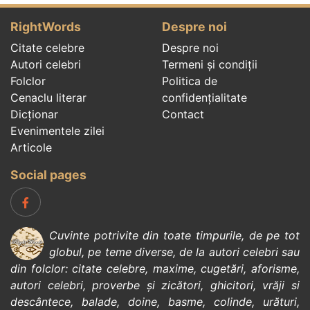
RightWords
Despre noi
Citate celebre
Despre noi
Autori celebri
Termeni și condiții
Folclor
Politica de
Cenaclu literar
confidenţialitate
Dicționar
Contact
Evenimentele zilei
Articole
Social pages
Cuvinte potrivite din toate timpurile, de pe tot
globul, pe teme diverse, de la
autori celebri
sau
din
folclor
:
citate celebre
,
maxime
,
cugetări
,
aforisme
,
autori celebri
,
proverbe și zicători
,
ghicitori
,
vrăji si
descântece
,
balade
,
doine
,
basme
,
colinde
,
urături
,