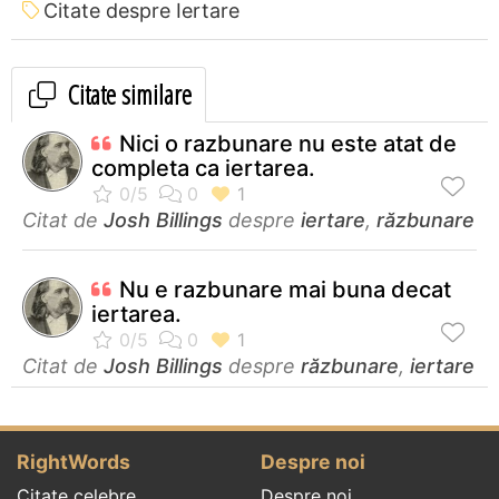
Citate despre Iertare
Citate similare
Nici o razbunare nu este atat de
completa ca iertarea.
Citat de
Josh Billings
despre
iertare
,
răzbunare
Nu e razbunare mai buna decat
iertarea.
Citat de
Josh Billings
despre
răzbunare
,
iertare
RightWords
Despre noi
Citate celebre
Despre noi