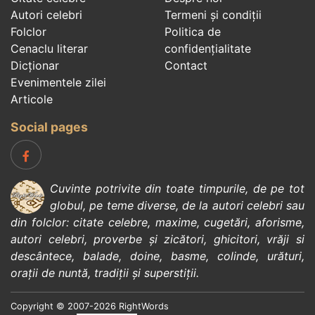
Autori celebri
Termeni și condiții
Folclor
Politica de
Cenaclu literar
confidenţialitate
Dicționar
Contact
Evenimentele zilei
Articole
Social pages
Cuvinte potrivite din toate timpurile, de pe tot
globul, pe teme diverse, de la
autori celebri
sau
din
folclor
:
citate celebre
,
maxime
,
cugetări
,
aforisme
,
autori celebri
,
proverbe și zicători
,
ghicitori
,
vrăji si
descântece
,
balade
,
doine
,
basme
,
colinde
,
urături
,
orații de nuntă
,
tradiții și superstiții
.
Copyright © 2007-2026 RightWords