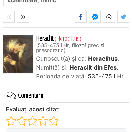
schimbare
,
nimic
.
Heraclit
(Heraclitus)
535-475 i.Hr, filozof grec si
presocratic
Cunoscut(ă) și ca:
Heraclitus
.
Numit(ă) și:
Heraclit din Efes
.
Perioada de viaţă:
535-475 i.Hr
Comentarii
Evaluați acest citat: