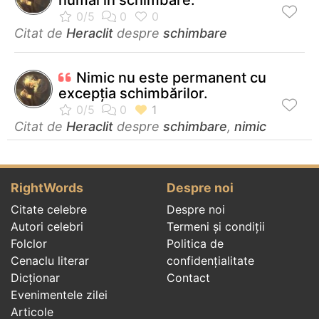
Citat de
Heraclit
despre
schimbare
Nimic nu este permanent cu
excepţia schimbărilor.
Citat de
Heraclit
despre
schimbare
,
nimic
RightWords
Despre noi
Citate celebre
Despre noi
Autori celebri
Termeni și condiții
Folclor
Politica de
Cenaclu literar
confidenţialitate
Dicționar
Contact
Evenimentele zilei
Articole