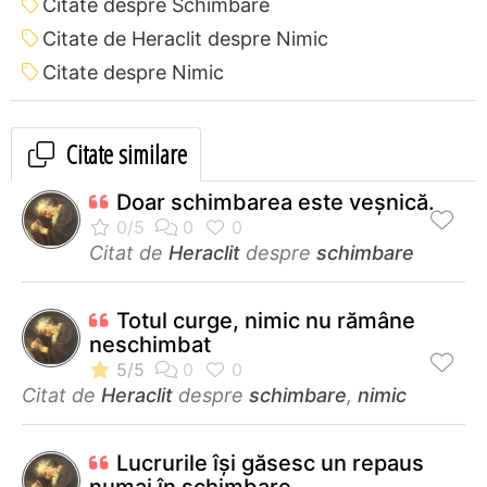
Citate despre Schimbare
Citate de Heraclit despre Nimic
Citate despre Nimic
Citate similare
Doar schimbarea este veşnică.
Citat de
Heraclit
despre
schimbare
Totul curge, nimic nu rămâne
neschimbat
Citat de
Heraclit
despre
schimbare
,
nimic
Lucrurile îşi găsesc un repaus
numai în schimbare.