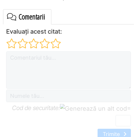
Comentarii
Evaluați acest citat:
Cod de securitate:
=
Trimite