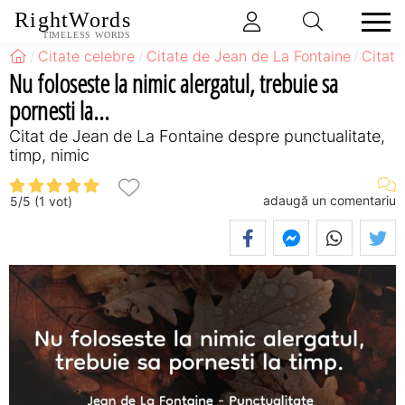
RightWords
TIMELESS WORDS
Citate celebre
Citate de Jean de La Fontaine
Citate
Nu foloseste la nimic alergatul, trebuie sa
pornesti la...
Citat de Jean de La Fontaine despre punctualitate,
timp, nimic
adaugă un comentariu
5
/
5
(
1
vot)