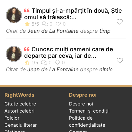
Timpul şi-a-mpărţit în două, Ştie
omul să trăiască:...
Citat de
Jean de La Fontaine
despre
timp
Cunosc mulți oameni care de
departe par ceva, iar de...
Citat de
Jean de La Fontaine
despre
nimic
RightWords
Despre noi
Citate celebre
Despre noi
Autori celebri
Termeni și condiții
Folclor
Politica de
Cenaclu literar
confidenţialitate
Dicționar
Contact