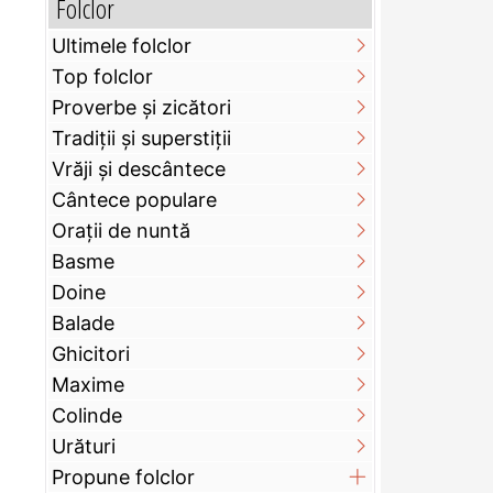
Folclor
Ultimele folclor
Top folclor
Proverbe și zicători
Tradiții și superstiții
Vrăji și descântece
Cântece populare
Orații de nuntă
Basme
Doine
Balade
Ghicitori
Maxime
Colinde
Urături
Propune folclor