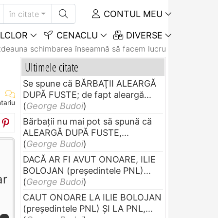
CONTUL MEU
în citate
LCLOR
CENACLU
DIVERSE
tdeauna schimbarea înseamnă să facem lucruri mai...
Ultimele citate
Se spune că BĂRBAŢII ALEARGĂ
DUPĂ FUSTE; de fapt aleargă...
tariu
(
George Budoi
)
Bărbaţii nu mai pot să spună că
ALEARGĂ DUPĂ FUSTE,...
(
George Budoi
)
DACĂ AR FI AVUT ONOARE, ILIE
BOLOJAN (preşedintele PNL)...
ar
(
George Budoi
)
CAUT ONOARE LA ILIE BOLOJAN
(preşedintele PNL) ŞI LA PNL,...