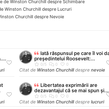
te de Winston Churchill despre Schimbare
de Winston Churchill despre Lucruri
Winston Churchill despre Nevoie
Iată răspunsul pe care îl voi d
...
preşedintelui Roosevelt:...
uri
Citat de
Winston Churchill
despre
nevoie
nt
Libertatea exprimării are
.
dezavantajul că se mai spun şi...
uri
Citat de
Winston Churchill
despre
lucruri