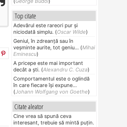
(
George Budoi
)
Top citate
Adevărul este rareori pur și
niciodată simplu.
(
Oscar Wilde
)
Geniul, în zdreanţă sau în
veşminte aurite, tot geniu...
(
Mihai
Eminescu
)
A pricepe este mai important
decât a ști.
(
Alexandru C. Cuza
)
Comportamentul este o oglindă
în care fiecare își expune...
(
Johann Wolfgang von Goethe
)
Citate aleator
Cine vrea să spună ceva
interesant, trebuie să mintă puțin.