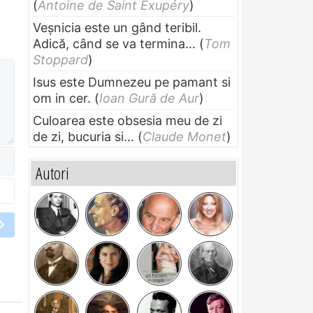
(
Antoine de Saint Exupéry
)
Veșnicia este un gând teribil.
Adică, când se va termina...
(
Tom
Stoppard
)
Isus este Dumnezeu pe pamant si
om in cer.
(
Ioan Gură de Aur
)
Culoarea este obsesia meu de zi
de zi, bucuria si...
(
Claude Monet
)
Autori