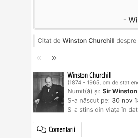
Wi
Citat de
Winston Churchill
despr
Winston Churchill
1874 - 1965, om de stat en
Numit(ă) și:
Sir Winston
S-a născut pe:
30 nov 1
S-a stins din viaţa în d
Comentarii