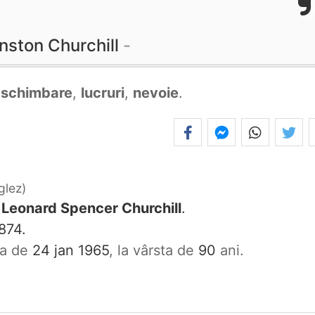
nston Churchill
e
schimbare
,
lucruri
,
nevoie
.
glez
 Leonard Spencer Churchill
.
874.
ata de
24 jan 1965
, la vârsta de
90
ani.