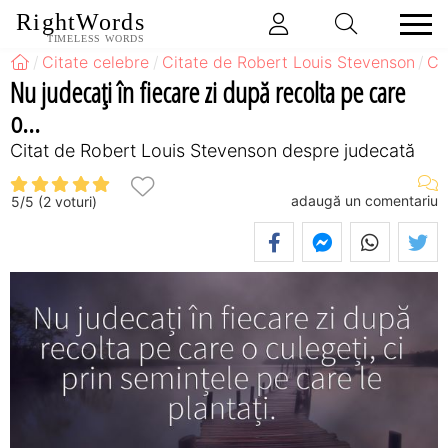
RightWords
TIMELESS WORDS
Citate celebre
Citate de Robert Louis Stevenson
Ci
Nu judecați în fiecare zi după recolta pe care
o...
Citat de Robert Louis Stevenson despre judecată
adaugă un comentariu
5
/
5
(
2
voturi)