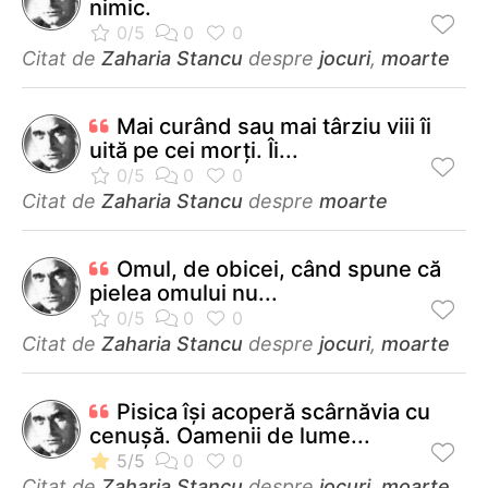
nimic.
Citat de
Zaharia Stancu
despre
jocuri
,
moarte
Mai curând sau mai târziu viii îi
uită pe cei morţi. Îi...
Citat de
Zaharia Stancu
despre
moarte
Omul, de obicei, când spune că
pielea omului nu...
Citat de
Zaharia Stancu
despre
jocuri
,
moarte
Pisica îşi acoperă scârnăvia cu
cenuşă. Oamenii de lume...
Citat de
Zaharia Stancu
despre
jocuri
,
moarte