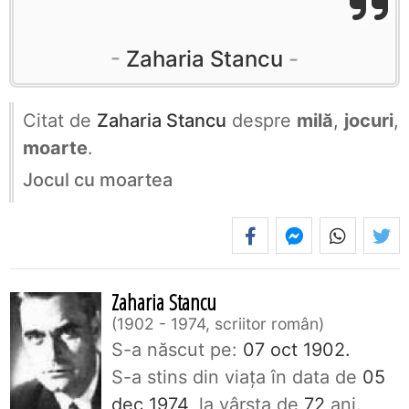
Zaharia Stancu
Citat de
Zaharia Stancu
despre
milă
,
jocuri
,
moarte
.
Jocul cu moartea
Zaharia Stancu
1902 - 1974, scriitor român
S-a născut pe:
07 oct 1902.
S-a stins din viaţa în data de
05
dec 1974
, la vârsta de
72
ani.