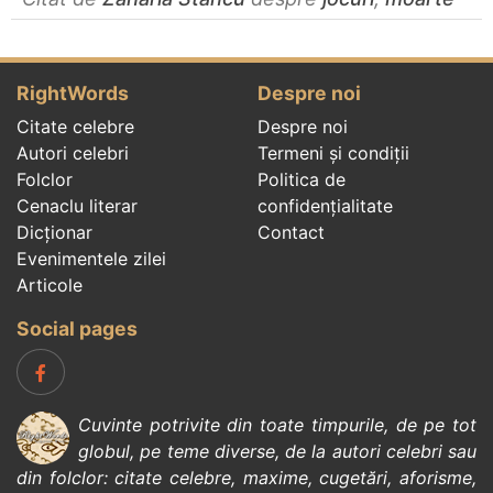
RightWords
Despre noi
Citate celebre
Despre noi
Autori celebri
Termeni și condiții
Folclor
Politica de
Cenaclu literar
confidenţialitate
Dicționar
Contact
Evenimentele zilei
Articole
Social pages
Cuvinte potrivite din toate timpurile, de pe tot
globul, pe teme diverse, de la
autori celebri
sau
din
folclor
:
citate celebre
,
maxime
,
cugetări
,
aforisme
,