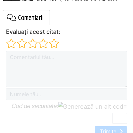
Comentarii
Evaluați acest citat:
Cod de securitate:
=
Trimite