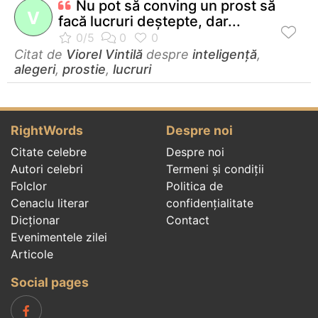
Nu pot să conving un prost să
V
facă lucruri deştepte, dar...
Citat de
Viorel Vintilă
despre
inteligență
,
alegeri
,
prostie
,
lucruri
RightWords
Despre noi
Citate celebre
Despre noi
Autori celebri
Termeni și condiții
Folclor
Politica de
Cenaclu literar
confidenţialitate
Dicționar
Contact
Evenimentele zilei
Articole
Social pages