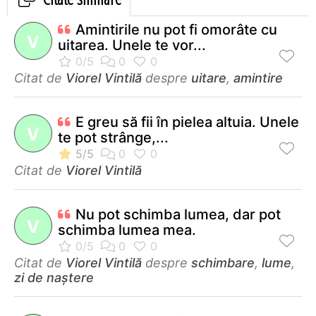
Amintirile nu pot fi omorâte cu
V
uitarea. Unele te vor...
Citat de
Viorel Vintilă
despre
uitare
,
amintire
E greu să fii în pielea altuia. Unele
V
te pot strânge,...
Citat de
Viorel Vintilă
Nu pot schimba lumea, dar pot
V
schimba lumea mea.
Citat de
Viorel Vintilă
despre
schimbare
,
lume
,
zi de naștere