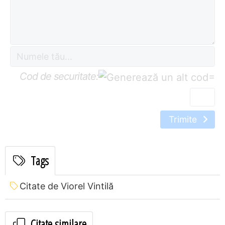
Cod de securitate:
=
Trimite
Tags
Citate de Viorel Vintilă
Citate similare