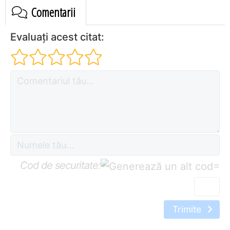
Comentarii
Evaluați acest citat:
Cod de securitate:
=
Trimite