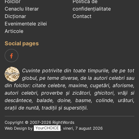
Folclor
Politica de
Cenaclu literar
confidenţialitate
Dicționar
Contact
Evenimentele zilei
Articole
Social pages
Cuvinte potrivite din toate timpurile, de pe tot
globul, pe teme diverse, de la
autori celebri
sau
din
folclor
:
citate celebre
,
maxime
,
cugetări
,
aforisme
,
autori celebri
,
proverbe și zicători
,
ghicitori
,
vrăji si
descântece
,
balade
,
doine
,
basme
,
colinde
,
urături
,
orații de nuntă
,
tradiții și superstiții
.
Copyright © 2007-2026 RightWords
Web Design by
YourCHOICE
, vineri, 7 august 2026