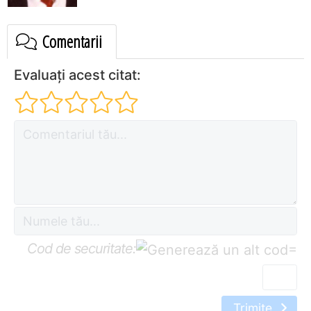
Comentarii
Evaluați acest citat:
Cod de securitate:
=
Trimite