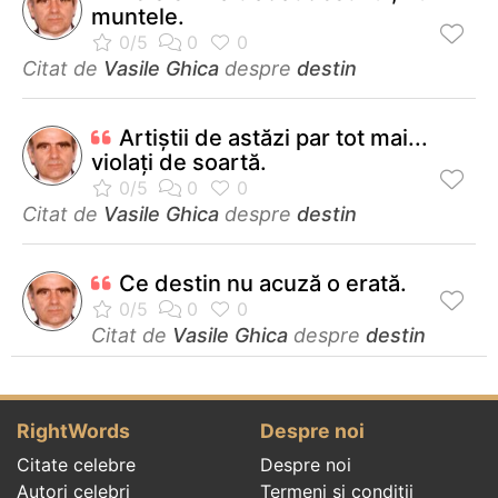
muntele.
Citat de
Vasile Ghica
despre
destin
Artiştii de astăzi par tot mai...
violaţi de soartă.
Citat de
Vasile Ghica
despre
destin
Ce destin nu acuză o erată.
Citat de
Vasile Ghica
despre
destin
RightWords
Despre noi
Citate celebre
Despre noi
Autori celebri
Termeni și condiții