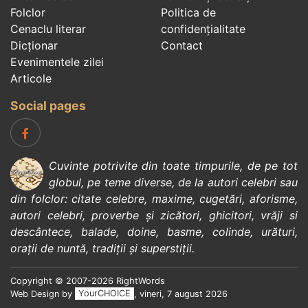
Folclor
Politica de
Cenaclu literar
confidenţialitate
Dicționar
Contact
Evenimentele zilei
Articole
Social pages
Cuvinte potrivite din toate timpurile, de pe tot
globul, pe teme diverse, de la
autori celebri
sau
din
folclor
:
citate celebre
,
maxime
,
cugetări
,
aforisme
,
autori celebri
,
proverbe și zicători
,
ghicitori
,
vrăji si
descântece
,
balade
,
doine
,
basme
,
colinde
,
urături
,
orații de nuntă
,
tradiții și superstiții
.
Copyright © 2007-2026 RightWords
Web Design by
YourCHOICE
, vineri, 7 august 2026