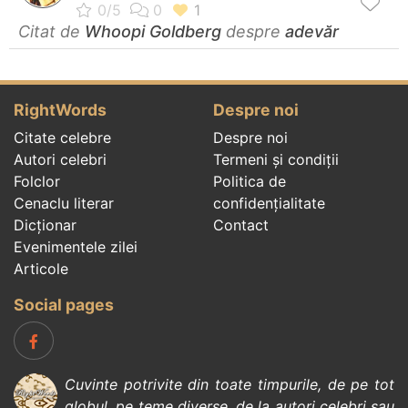
Citat de
Whoopi Goldberg
despre
adevăr
RightWords
Despre noi
Citate celebre
Despre noi
Autori celebri
Termeni și condiții
Folclor
Politica de
Cenaclu literar
confidenţialitate
Dicționar
Contact
Evenimentele zilei
Articole
Social pages
Cuvinte potrivite din toate timpurile, de pe tot
globul, pe teme diverse, de la
autori celebri
sau