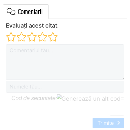
Comentarii
Evaluați acest citat:
Cod de securitate:
=
Trimite