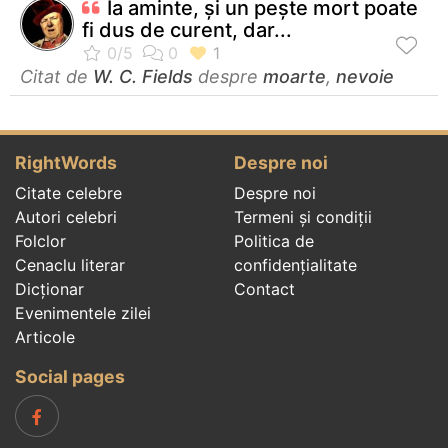
Ia aminte, şi un peşte mort poate
fi dus de curent, dar...
Citat de
W. C. Fields
despre
moarte
,
nevoie
RightWords
Despre noi
Citate celebre
Despre noi
Autori celebri
Termeni și condiții
Folclor
Politica de
Cenaclu literar
confidenţialitate
Dicționar
Contact
Evenimentele zilei
Articole
Social pages