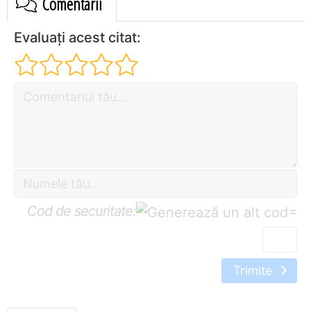
Comentarii
Evaluați acest citat:
Cod de securitate:
=
Trimite