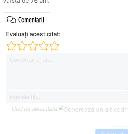
vârsta de
76
ani.
Comentarii
Evaluați acest citat:
Cod de securitate:
=