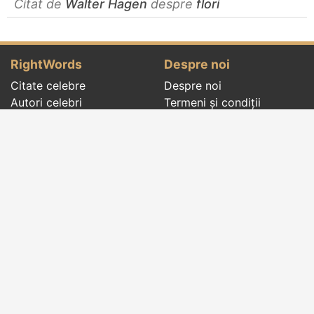
Citat de
Walter Hagen
despre
flori
RightWords
Despre noi
Citate celebre
Despre noi
Autori celebri
Termeni și condiții
Folclor
Politica de
Cenaclu literar
confidenţialitate
Dicționar
Contact
Evenimentele zilei
Articole
Social pages
Cuvinte potrivite din toate timpurile, de pe tot
globul, pe teme diverse, de la
autori celebri
sau
din
folclor
:
citate celebre
,
maxime
,
cugetări
,
aforisme
,