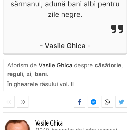
sărmanul, adună bani albi pentru
zile negre.
Vasile Ghica
Aforism de
Vasile Ghica
despre
căsătorie
,
reguli
,
zi
,
bani
.
În ghearele râsului vol. II
Vasile Ghica
1940, inspector de limba romana