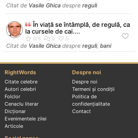
Citat de
Vasile Ghica
despre
reguli
În viaţă se întâmplă, de regulă, ca
la cursele de cai....
Citat de
Vasile Ghica
despre
reguli
,
bani
RightWords
Despre noi
Citate celebre
Despre noi
Autori celebri
Termeni și condiții
Folclor
Politica de
Cenaclu literar
confidenţialitate
Dicționar
Contact
Evenimentele zilei
Articole