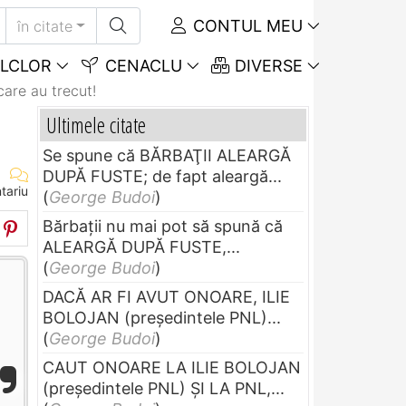
CONTUL MEU
în citate
LCLOR
CENACLU
DIVERSE
care au trecut!
Ultimele citate
Se spune că BĂRBAŢII ALEARGĂ
DUPĂ FUSTE; de fapt aleargă...
tariu
(
George Budoi
)
Bărbaţii nu mai pot să spună că
ALEARGĂ DUPĂ FUSTE,...
(
George Budoi
)
DACĂ AR FI AVUT ONOARE, ILIE
BOLOJAN (preşedintele PNL)...
(
George Budoi
)
CAUT ONOARE LA ILIE BOLOJAN
(preşedintele PNL) ŞI LA PNL,...