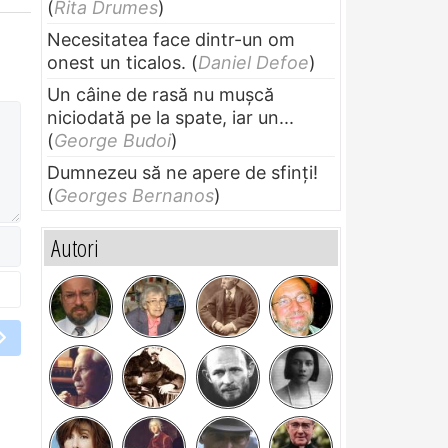
(
Rita Drumes
)
Necesitatea face dintr-un om
onest un ticalos.
(
Daniel Defoe
)
Un câine de rasă nu muşcă
niciodată pe la spate, iar un...
(
George Budoi
)
Dumnezeu să ne apere de sfinți!
(
Georges Bernanos
)
Autori