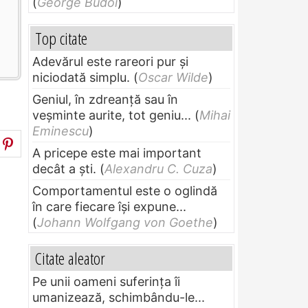
(
George Budoi
)
Top citate
Adevărul este rareori pur și
niciodată simplu.
(
Oscar Wilde
)
Geniul, în zdreanţă sau în
veşminte aurite, tot geniu...
(
Mihai
Eminescu
)
A pricepe este mai important
decât a ști.
(
Alexandru C. Cuza
)
Comportamentul este o oglindă
în care fiecare își expune...
(
Johann Wolfgang von Goethe
)
Citate aleator
Pe unii oameni suferinţa îi
umanizează, schimbându-le...