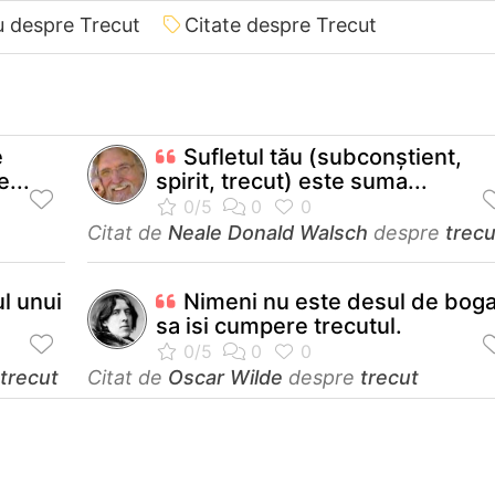
iu despre Trecut
Citate despre Trecut
e
Sufletul tău (subconştient,
...
spirit, trecut) este suma...
Citat de
Neale Donald Walsch
despre
trecu
l unui
Nimeni nu este desul de boga
sa isi cumpere trecutul.
trecut
Citat de
Oscar Wilde
despre
trecut