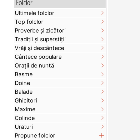
Folclor
Ultimele folclor
Top folclor
Proverbe și zicători
Tradiții și superstiții
Vrăji și descântece
Cântece populare
Orații de nuntă
Basme
Doine
Balade
Ghicitori
Maxime
Colinde
Urături
Propune folclor