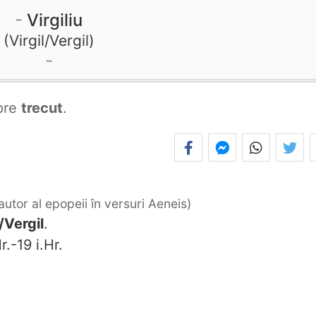
Virgiliu
Virgil/Vergil
pre
trecut
.
, autor al epopeii în versuri Aeneis
l/Vergil
.
r.-19 i.Hr.