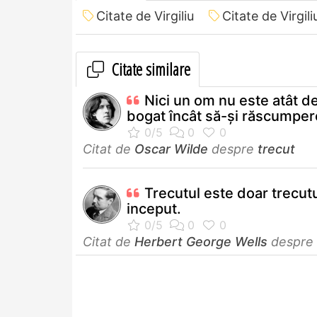
Citate de Virgiliu
Citate de Virgil
Citate similare
Nici un om nu este atât d
bogat încât să-şi răscumpere
Citat de
Oscar Wilde
despre
trecut
Trecutul este doar trecutu
inceput.
Citat de
Herbert George Wells
despre