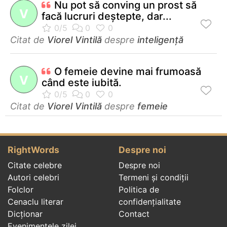
Nu pot să conving un prost să
V
facă lucruri deştepte, dar...
Citat de
Viorel Vintilă
despre
inteligență
O femeie devine mai frumoasă
V
când este iubită.
Citat de
Viorel Vintilă
despre
femeie
RightWords
Despre noi
Citate celebre
Despre noi
Autori celebri
Termeni și condiții
Folclor
Politica de
Cenaclu literar
confidenţialitate
Dicționar
Contact
Evenimentele zilei