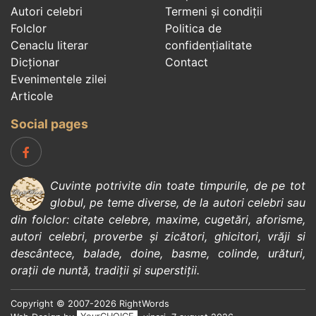
Autori celebri
Termeni și condiții
Folclor
Politica de
Cenaclu literar
confidenţialitate
Dicționar
Contact
Evenimentele zilei
Articole
Social pages
Cuvinte potrivite din toate timpurile, de pe tot
globul, pe teme diverse, de la
autori celebri
sau
din
folclor
:
citate celebre
,
maxime
,
cugetări
,
aforisme
,
autori celebri
,
proverbe și zicători
,
ghicitori
,
vrăji si
descântece
,
balade
,
doine
,
basme
,
colinde
,
urături
,
orații de nuntă
,
tradiții și superstiții
.
Copyright © 2007-2026 RightWords