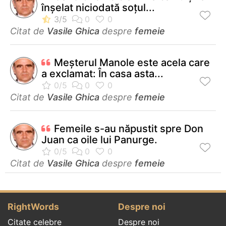
înșelat niciodată soțul...
Citat de
Vasile Ghica
despre
femeie
Meşterul Manole este acela care
a exclamat: În casa asta...
Citat de
Vasile Ghica
despre
femeie
Femeile s-au năpustit spre Don
Juan ca oile lui Panurge.
Citat de
Vasile Ghica
despre
femeie
RightWords
Despre noi
Citate celebre
Despre noi