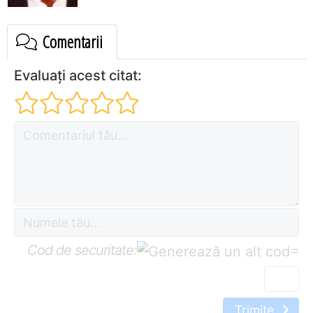
Comentarii
Evaluați acest citat:
Cod de securitate:
=
Trimite