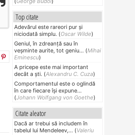
(
George Budoi
)
Top citate
Adevărul este rareori pur și
niciodată simplu.
(
Oscar Wilde
)
Geniul, în zdreanţă sau în
veşminte aurite, tot geniu...
(
Mihai
Eminescu
)
A pricepe este mai important
decât a ști.
(
Alexandru C. Cuza
)
Comportamentul este o oglindă
în care fiecare își expune...
(
Johann Wolfgang von Goethe
)
Citate aleator
Dacă ar trebui să includem în
tabelul lui Mendeleev,...
(
Valeriu