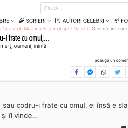
EBRE
SCRIERI
AUTORI CELEBRI
FO
Citate de Mariana Fulger despre Natură
O inimă are codru
-i frate cu omul,...
omerț, oameni, inimă
adaugă un comen
 sau codru-i frate cu omul, el însă e sl
și îl vinde...