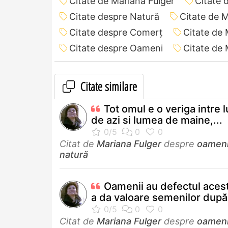
Citate de Mariana Fulger
Citate 
Citate despre Natură
Citate de 
Citate despre Comerț
Citate de
Citate despre Oameni
Citate de 
Citate similare
Tot omul e o veriga intre
de azi si lumea de maine,...
Citat de
Mariana Fulger
despre
oamen
natură
Oamenii au defectul aces
a da valoare semenilor după.
Citat de
Mariana Fulger
despre
oamen