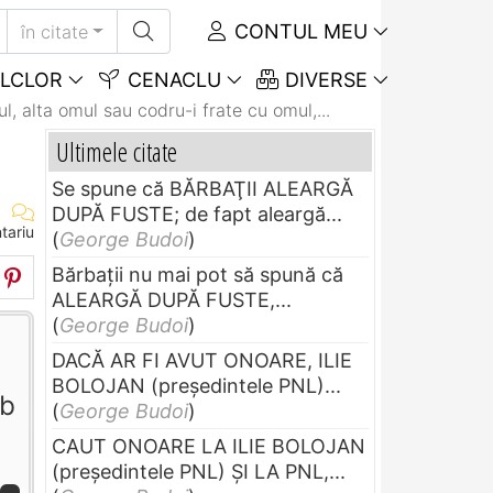
CONTUL MEU
în citate
LCLOR
CENACLU
DIVERSE
l, alta omul sau codru-i frate cu omul,...
Ultimele citate
Se spune că BĂRBAŢII ALEARGĂ
DUPĂ FUSTE; de fapt aleargă...
tariu
(
George Budoi
)
Bărbaţii nu mai pot să spună că
ALEARGĂ DUPĂ FUSTE,...
(
George Budoi
)
DACĂ AR FI AVUT ONOARE, ILIE
BOLOJAN (preşedintele PNL)...
ab
(
George Budoi
)
CAUT ONOARE LA ILIE BOLOJAN
(preşedintele PNL) ŞI LA PNL,...