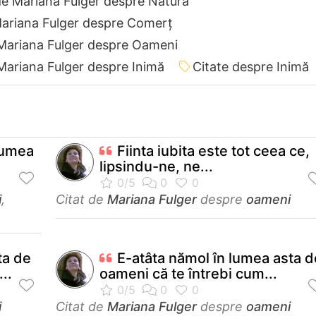
de Mariana Fulger despre Natură
Mariana Fulger despre Comerț
 Mariana Fulger despre Oameni
Mariana Fulger despre Inimă
Citate despre Inimă
 lumea
Fiinta iubita este tot ceea ce,
lipsindu-ne, ne...
i
,
Citat de
Mariana Fulger
despre
oameni
ta de
E-atâta nămol în lumea asta d
..
oameni că te întrebi cum...
i
Citat de
Mariana Fulger
despre
oameni