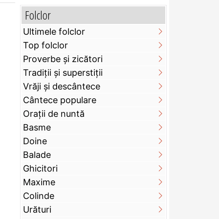
Folclor
Ultimele folclor
Top folclor
Proverbe și zicători
Tradiții și superstiții
Vrăji și descântece
Cântece populare
Orații de nuntă
Basme
Doine
Balade
Ghicitori
Maxime
Colinde
Urături