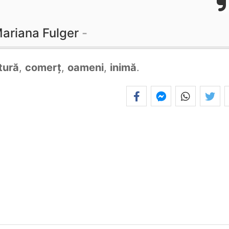
ariana Fulger
tură
,
comerț
,
oameni
,
inimă
.