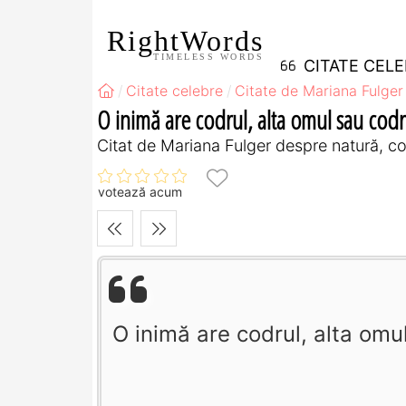
RightWords
TIMELESS WORDS
CITATE CEL
Citate celebre
Citate de Mariana Fulger
O inimă are codrul, alta omul sau codru
Citat de Mariana Fulger despre natură, c
votează acum
O inimă are codrul, alta omul