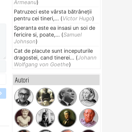
Armeanu
)
Patruzeci este vârsta bătrâneții
pentru cei tineri,...
(
Victor Hugo
)
Speranta este ea insasi un soi de
fericire si, poate,...
(
Samuel
Johnson
)
Cat de placute sunt inceputurile
dragostei, cand tinerei...
(
Johann
Wolfgang von Goethe
)
Autori