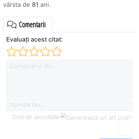
vârsta de
81
ani.
Comentarii
Evaluați acest citat:
Cod de securitate:
=