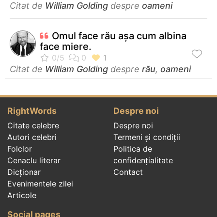
Citat de
William Golding
despre
oameni
Omul face rău aşa cum albina
face miere.
Citat de
William Golding
despre
rău
,
oameni
RightWords
Despre noi
Citate celebre
Despre noi
Autori celebri
Termeni și condiții
Folclor
Politica de
Cenaclu literar
confidenţialitate
Dicționar
Contact
Evenimentele zilei
Articole
Social pages