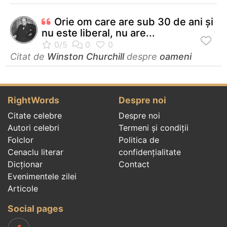
Orie om care are sub 30 de ani și
nu este liberal, nu are...
Citat de
Winston Churchill
despre
oameni
RightWords
Despre noi
Citate celebre
Despre noi
Autori celebri
Termeni și condiții
Folclor
Politica de
Cenaclu literar
confidenţialitate
Dicționar
Contact
Evenimentele zilei
Articole
Social pages