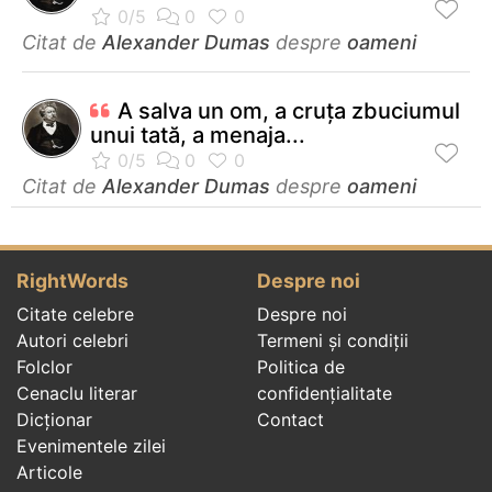
Citat de
Alexander Dumas
despre
oameni
A salva un om, a cruța zbuciumul
unui tată, a menaja...
Citat de
Alexander Dumas
despre
oameni
RightWords
Despre noi
Citate celebre
Despre noi
Autori celebri
Termeni și condiții
Folclor
Politica de
Cenaclu literar
confidenţialitate
Dicționar
Contact
Evenimentele zilei
Articole