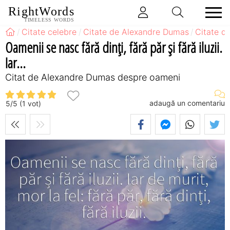
RightWords
TIMELESS WORDS
Citate celebre
Citate de Alexandre Dumas
Citate d
Oamenii se nasc fără dinți, fără păr și fără iluzii.
Iar...
Citat de Alexandre Dumas despre oameni
adaugă un comentariu
5
/
5
(
1
vot)