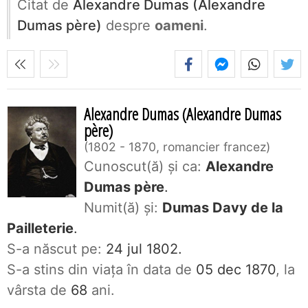
Citat de
Alexandre Dumas (Alexandre
Dumas père)
despre
oameni
.
Alexandre Dumas (Alexandre Dumas
père)
1802 - 1870, romancier francez
Cunoscut(ă) și ca:
Alexandre
Dumas père
.
Numit(ă) și:
Dumas Davy de la
Pailleterie
.
S-a născut pe:
24 jul 1802.
S-a stins din viaţa în data de
05 dec 1870
, la
vârsta de
68
ani.