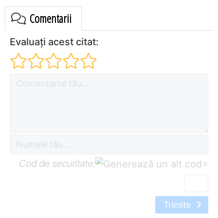
Comentarii
Evaluați acest citat:
Cod de securitate:
=
Trimite