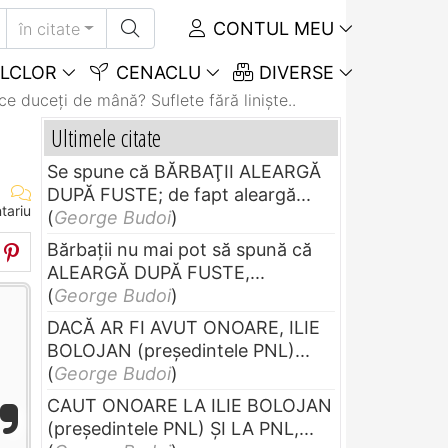
CONTUL MEU
în citate
LCLOR
CENACLU
DIVERSE
 ce duceți de mână? Suflete fără liniște..
Ultimele citate
Se spune că BĂRBAŢII ALEARGĂ
DUPĂ FUSTE; de fapt aleargă...
tariu
(
George Budoi
)
Bărbaţii nu mai pot să spună că
ALEARGĂ DUPĂ FUSTE,...
(
George Budoi
)
DACĂ AR FI AVUT ONOARE, ILIE
BOLOJAN (preşedintele PNL)...
(
George Budoi
)
CAUT ONOARE LA ILIE BOLOJAN
(preşedintele PNL) ŞI LA PNL,...