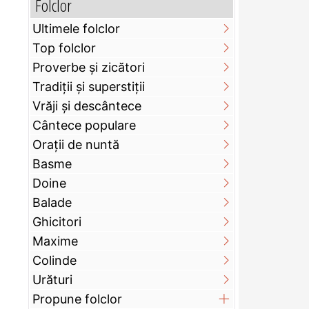
Folclor
Ultimele folclor
Top folclor
Proverbe și zicători
Tradiții și superstiții
Vrăji și descântece
Cântece populare
Orații de nuntă
Basme
Doine
Balade
Ghicitori
Maxime
Colinde
Urături
Propune folclor