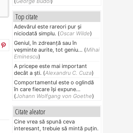
(
George Budoi
)
Top citate
Adevărul este rareori pur și
niciodată simplu.
(
Oscar Wilde
)
Geniul, în zdreanţă sau în
veşminte aurite, tot geniu...
(
Mihai
Eminescu
)
A pricepe este mai important
decât a ști.
(
Alexandru C. Cuza
)
Comportamentul este o oglindă
în care fiecare își expune...
(
Johann Wolfgang von Goethe
)
Citate aleator
Cine vrea să spună ceva
interesant, trebuie să mintă puțin.