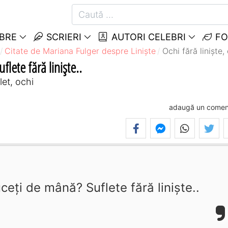
EBRE
SCRIERI
AUTORI CELEBRI
FO
Citate de Mariana Fulger despre Liniște
Ochi fără liniște,
flete fără liniște..
let, ochi
adaugă un comen
uceți de mână? Suflete fără liniște..