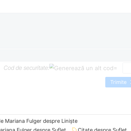
Cod de securitate:
=
Trimite
de Mariana Fulger despre Liniște
ariana Fulger despre Suflet
Citate despre Suflet