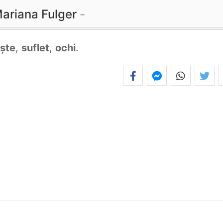
ariana Fulger
iște
,
suflet
,
ochi
.