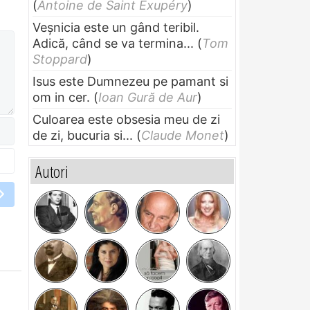
(
Antoine de Saint Exupéry
)
Veșnicia este un gând teribil.
Adică, când se va termina...
(
Tom
Stoppard
)
Isus este Dumnezeu pe pamant si
om in cer.
(
Ioan Gură de Aur
)
Culoarea este obsesia meu de zi
de zi, bucuria si...
(
Claude Monet
)
Autori