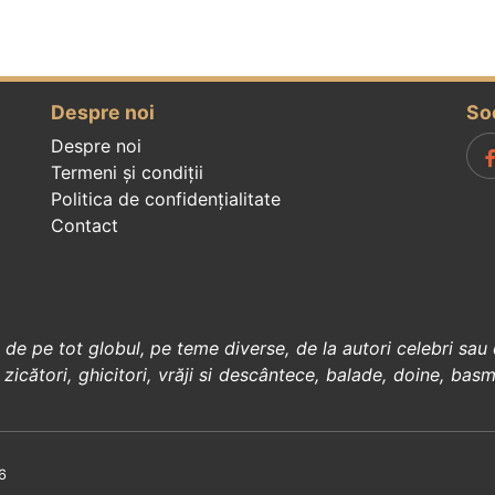
Despre noi
So
Despre noi
Termeni și condiții
Politica de confidenţialitate
Contact
, de pe tot globul, pe teme diverse, de la
autori celebri
sau 
 zicători
,
ghicitori
,
vrăji si descântece
,
balade
,
doine
,
basm
6