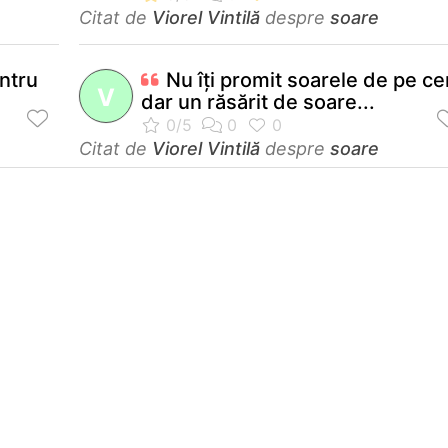
Citat de
Viorel Vintilă
despre
soare
ntru
Nu îţi promit soarele de pe ce
V
dar un răsărit de soare...
Citat de
Viorel Vintilă
despre
soare