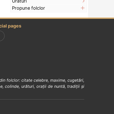
Urături
Propune folclor
cial pages
din
folclor
:
citate celebre
,
maxime
,
cugetări
,
e
,
colinde
,
urături
,
orații de nuntă
,
tradiții și