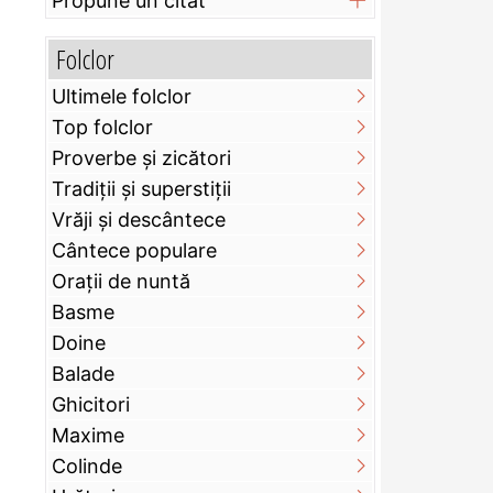
Propune un citat
Folclor
Ultimele folclor
Top folclor
Proverbe și zicători
Tradiții și superstiții
Vrăji și descântece
Cântece populare
Orații de nuntă
Basme
Doine
Balade
Ghicitori
Maxime
Colinde