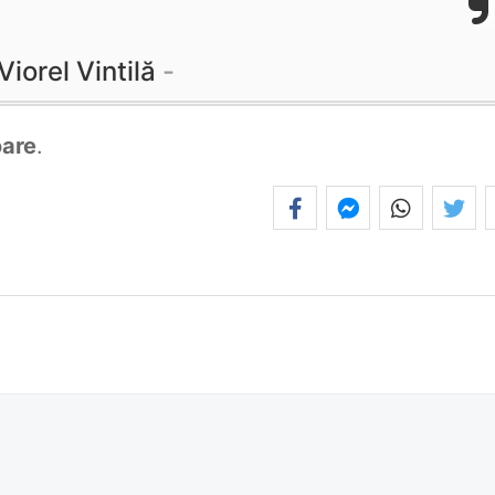
Viorel Vintilă
oare
.