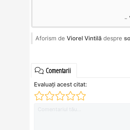
Aforism de
Viorel Vintilă
despre
s
Comentarii
Evaluați acest citat: