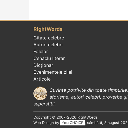
RightWords
Citate celebre
Autori celebri
Folclor
Cenaclu literar
Dicționar
Evenimentele zilei
Articole
Cuvinte potrivite din toate timpurile
aforisme
,
autori celebri
,
proverbe și
superstiții
.
Copyright © 2007-2026 RightWords
Web Design by
YourCHOICE
, sâmbătă, 8 august 202