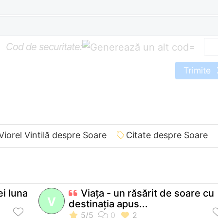
Cod de securitate:
=
Trimite
Viorel Vintilă despre Soare
Citate despre Soare
ei luna
Viaţa - un răsărit de soare cu
V
destinaţia apus...