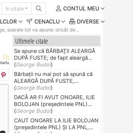
CONTUL MEU
în citate
LCLOR
CENACLU
DIVERSE
e, soarele tot va apune; oricât de...
Ultimele citate
Se spune că BĂRBAŢII ALEARGĂ
DUPĂ FUSTE; de fapt aleargă...
tariu
(
George Budoi
)
Bărbaţii nu mai pot să spună că
ALEARGĂ DUPĂ FUSTE,...
(
George Budoi
)
DACĂ AR FI AVUT ONOARE, ILIE
BOLOJAN (preşedintele PNL)...
(
George Budoi
)
CAUT ONOARE LA ILIE BOLOJAN
(preşedintele PNL) ŞI LA PNL,...