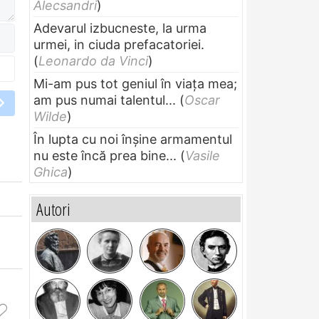
Alecsandri
)
Adevarul izbucneste, la urma
urmei, in ciuda prefacatoriei.
(
Leonardo da Vinci
)
Mi-am pus tot geniul în viața mea;
am pus numai talentul...
(
Oscar
Wilde
)
În lupta cu noi înșine armamentul
nu este încă prea bine...
(
Vasile
Ghica
)
Autori