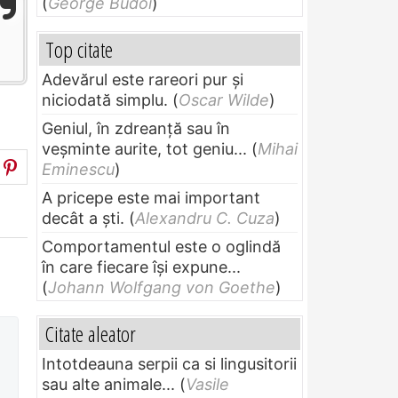
(
George Budoi
)
Top citate
Adevărul este rareori pur și
niciodată simplu.
(
Oscar Wilde
)
Geniul, în zdreanţă sau în
veşminte aurite, tot geniu...
(
Mihai
Eminescu
)
A pricepe este mai important
decât a ști.
(
Alexandru C. Cuza
)
Comportamentul este o oglindă
în care fiecare își expune...
(
Johann Wolfgang von Goethe
)
Citate aleator
Intotdeauna serpii ca si lingusitorii
sau alte animale...
(
Vasile