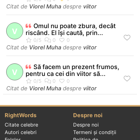
Citat de
Viorel Muha
despre
viitor
Omul nu poate zbura, decât
V
riscând. El îşi caută, prin...
Citat de
Viorel Muha
despre
viitor
Să facem un prezent frumos,
V
pentru ca cei din viitor să...
Citat de
Viorel Muha
despre
viitor
RightWords
Despre noi
Citate celebre
Despre noi
Autori celebri
Termeni și condiții
Folclor
Politica de