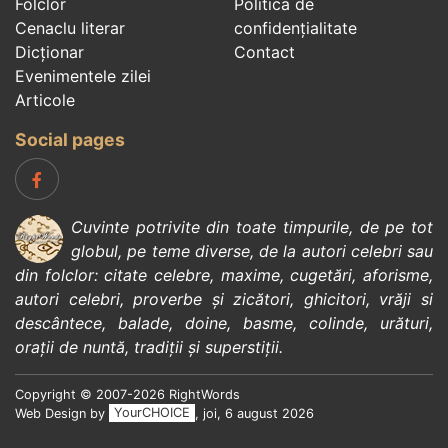
Folclor
Politica de
Cenaclu literar
confidenţialitate
Dicționar
Contact
Evenimentele zilei
Articole
Social pages
Cuvinte potrivite din toate timpurile, de pe tot
globul, pe teme diverse, de la
autori celebri
sau
din
folclor
:
citate celebre
,
maxime
,
cugetări
,
aforisme
,
autori celebri
,
proverbe și zicători
,
ghicitori
,
vrăji si
descântece
,
balade
,
doine
,
basme
,
colinde
,
urături
,
orații de nuntă
,
tradiții și superstiții
.
Copyright © 2007-2026 RightWords
Web Design by
YourCHOICE
, joi, 6 august 2026