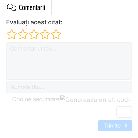
Comentarii
Evaluați acest citat:
Cod de securitate:
=
Trimite