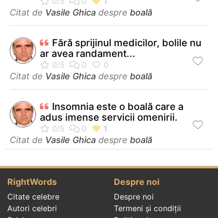
Citat de
Vasile Ghica
despre
boală
Fără sprijinul medicilor, bolile nu
ar avea randament...
Citat de
Vasile Ghica
despre
boală
Insomnia este o boală care a
adus imense servicii omenirii.
Citat de
Vasile Ghica
despre
boală
RightWords
Despre noi
Citate celebre
Despre noi
Autori celebri
Termeni și condiții