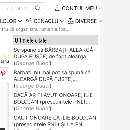
CONTUL MEU
în citate
LCLOR
CENACLU
DIVERSE
tru că organismul uman a fost...
Ultimele citate
Se spune că BĂRBAŢII ALEARGĂ
DUPĂ FUSTE; de fapt aleargă...
tariu
(
George Budoi
)
Bărbaţii nu mai pot să spună că
ALEARGĂ DUPĂ FUSTE,...
(
George Budoi
)
DACĂ AR FI AVUT ONOARE, ILIE
BOLOJAN (preşedintele PNL)...
ă
(
George Budoi
)
CAUT ONOARE LA ILIE BOLOJAN
(preşedintele PNL) ŞI LA PNL,...