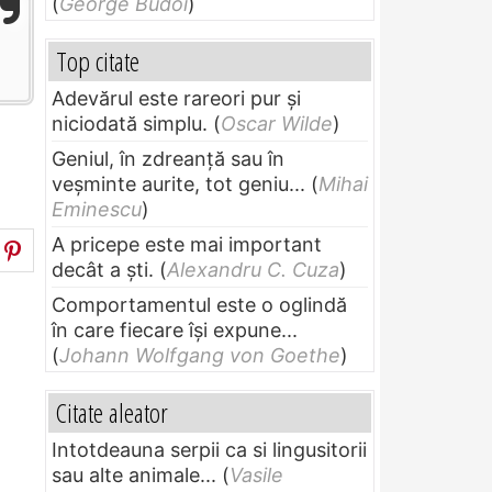
(
George Budoi
)
Top citate
Adevărul este rareori pur și
niciodată simplu.
(
Oscar Wilde
)
Geniul, în zdreanţă sau în
veşminte aurite, tot geniu...
(
Mihai
Eminescu
)
A pricepe este mai important
decât a ști.
(
Alexandru C. Cuza
)
Comportamentul este o oglindă
în care fiecare își expune...
(
Johann Wolfgang von Goethe
)
Citate aleator
Intotdeauna serpii ca si lingusitorii
sau alte animale...
(
Vasile