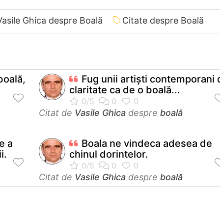
Vasile Ghica despre Boală
Citate despre Boală
boală,
Fug unii artişti contemporani
claritate ca de o boală...
Citat de
Vasile Ghica
despre
boală
e a
Boala ne vindeca adesea de
i.
chinul dorintelor.
Citat de
Vasile Ghica
despre
boală