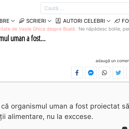
EBRE
SCRIERI
AUTORI CELEBRI
FO
itate de Vasile Ghica despre Boală
Ne năpădesc bolile, pen
mul uman a fost...
adaugă un comen
 că organismul uman a fost proiectat s
cţii alimentare, nu la exccese.