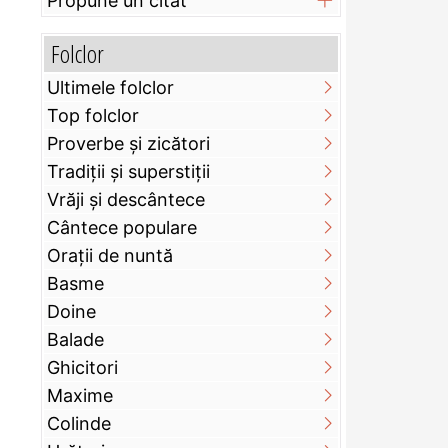
Propune un citat
Folclor
Ultimele folclor
Top folclor
Proverbe și zicători
Tradiții și superstiții
Vrăji și descântece
Cântece populare
Orații de nuntă
Basme
Doine
Balade
Ghicitori
Maxime
Colinde