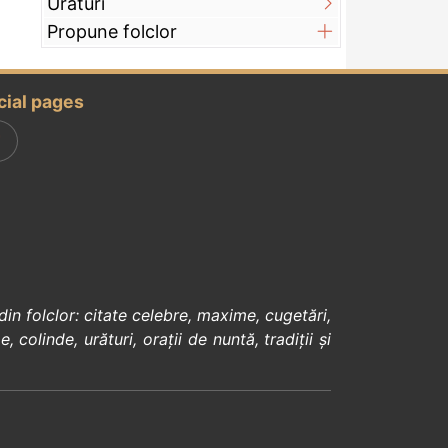
Urături
Propune folclor
cial pages
din
folclor
:
citate celebre
,
maxime
,
cugetări
,
e
,
colinde
,
urături
,
orații de nuntă
,
tradiții și