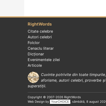
RightWords
Citate celebre
Autori celebri
Folclor
Cenaclu literar
Dicționar
Evenimentele zilei
Articole
Cuvinte potrivite din toate timpurile
aforisme
,
autori celebri
,
proverbe și
superstiții
.
Copyright © 2007-2026 RightWords
Web Design by
YourCHOICE
, sâmbătă, 8 august 202