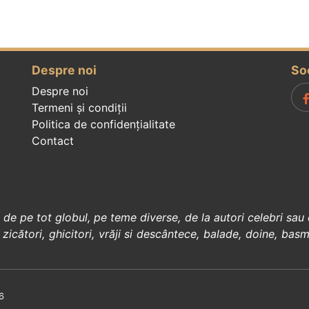
Despre noi
So
Despre noi
Termeni și condiții
Politica de confidenţialitate
Contact
, de pe tot globul, pe teme diverse, de la
autori celebri
sau 
 zicători
,
ghicitori
,
vrăji si descântece
,
balade
,
doine
,
basm
6