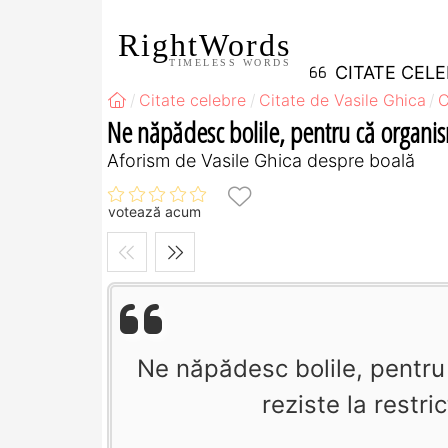
RightWords
TIMELESS WORDS
CITATE CEL
Citate celebre
Citate de Vasile Ghica
C
Ne năpădesc bolile, pentru că organis
Aforism de Vasile Ghica despre boală
votează acum
Ne năpădesc bolile, pentru
reziste la restri