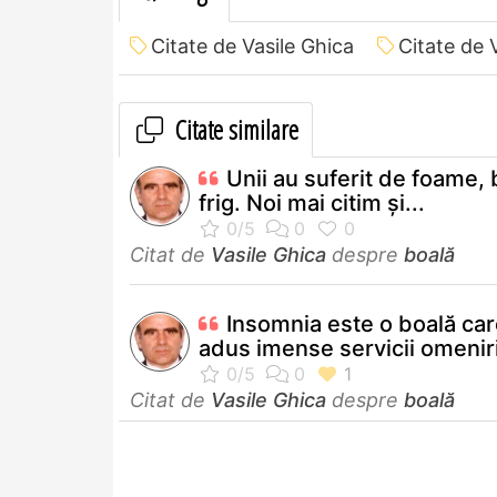
Citate de Vasile Ghica
Citate de 
Citate similare
Unii au suferit de foame, 
frig. Noi mai citim şi...
Citat de
Vasile Ghica
despre
boală
Insomnia este o boală car
adus imense servicii omeniri
Citat de
Vasile Ghica
despre
boală