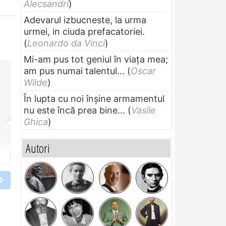
Alecsandri
)
Adevarul izbucneste, la urma
urmei, in ciuda prefacatoriei.
(
Leonardo da Vinci
)
Mi-am pus tot geniul în viața mea;
am pus numai talentul...
(
Oscar
Wilde
)
În lupta cu noi înșine armamentul
nu este încă prea bine...
(
Vasile
Ghica
)
Autori