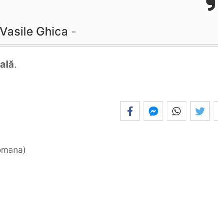
Vasile Ghica
ală
.
romana