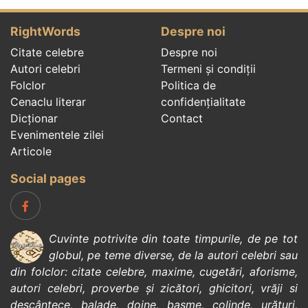
RightWords
Despre noi
Citate celebre
Despre noi
Autori celebri
Termeni și condiții
Folclor
Politica de
Cenaclu literar
confidenţialitate
Dicționar
Contact
Evenimentele zilei
Articole
Social pages
Cuvinte potrivite din toate timpurile, de pe tot
globul, pe teme diverse, de la
autori celebri
sau
din
folclor
:
citate celebre
,
maxime
,
cugetări
,
aforisme
,
autori celebri
,
proverbe și zicători
,
ghicitori
,
vrăji si
descântece
,
balade
,
doine
,
basme
,
colinde
,
urături
,