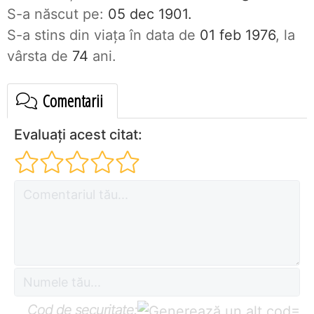
S-a născut pe:
05 dec 1901.
S-a stins din viaţa în data de
01 feb 1976
, la
vârsta de
74
ani.
Comentarii
Evaluați acest citat:
Cod de securitate:
=