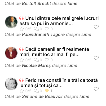
Citat de
Bertolt Brecht
despre
lume
Unul dintre cele mai grele lucruri
este să pui în armonie...
Citat de
Rabindranath Tagore
despre
lume
Dacă oamenii ar fi realmente
mari, mult loc ar mai fi pe...
Citat de
Nicolae Mareș
despre
lume
Fericirea constă în a trăi ca toată
lumea şi totuşi ca...
Citat de
Simone de Beauvoir
despre
lume