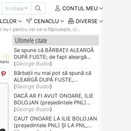
CONTUL MEU
în citate
LCLOR
CENACLU
DIVERSE
nu-i pentru cel ce-o făptuieşte, ci...
Ultimele citate
Se spune că BĂRBAŢII ALEARGĂ
DUPĂ FUSTE; de fapt aleargă...
tariu
(
George Budoi
)
Bărbaţii nu mai pot să spună că
ALEARGĂ DUPĂ FUSTE,...
(
George Budoi
)
DACĂ AR FI AVUT ONOARE, ILIE
BOLOJAN (preşedintele PNL)...
(
George Budoi
)
CAUT ONOARE LA ILIE BOLOJAN
(preşedintele PNL) ŞI LA PNL,...