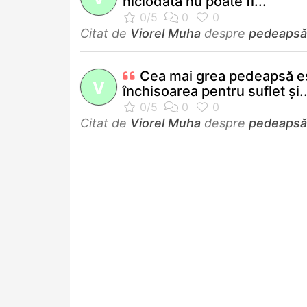
niciodată nu poate fi...
Citat de
Viorel Muha
despre
pedeapsă
Cea mai grea pedeapsă e
V
închisoarea pentru suflet şi..
Citat de
Viorel Muha
despre
pedeapsă