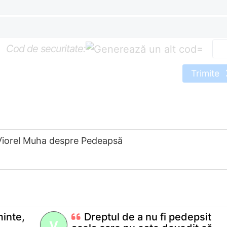
Cod de securitate:
=
Trimite
Viorel Muha despre Pedeapsă
minte,
Dreptul de a nu fi pedepsit
V