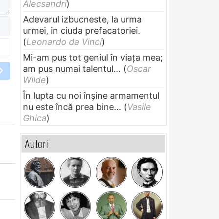
Alecsandri
)
Adevarul izbucneste, la urma
urmei, in ciuda prefacatoriei.
(
Leonardo da Vinci
)
Mi-am pus tot geniul în viața mea;
am pus numai talentul...
(
Oscar
Wilde
)
În lupta cu noi înșine armamentul
nu este încă prea bine...
(
Vasile
Ghica
)
Autori