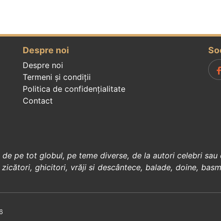
Despre noi
So
Despre noi
Termeni și condiții
Politica de confidenţialitate
Contact
, de pe tot globul, pe teme diverse, de la
autori celebri
sau 
 zicători
,
ghicitori
,
vrăji si descântece
,
balade
,
doine
,
basm
6