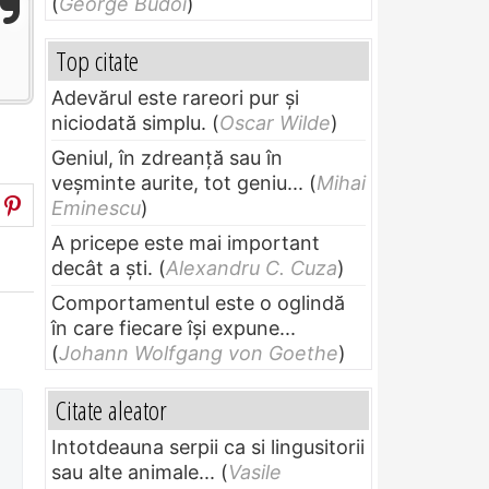
(
George Budoi
)
Top citate
Adevărul este rareori pur și
niciodată simplu.
(
Oscar Wilde
)
Geniul, în zdreanţă sau în
veşminte aurite, tot geniu...
(
Mihai
Eminescu
)
A pricepe este mai important
decât a ști.
(
Alexandru C. Cuza
)
Comportamentul este o oglindă
în care fiecare își expune...
(
Johann Wolfgang von Goethe
)
Citate aleator
Intotdeauna serpii ca si lingusitorii
sau alte animale...
(
Vasile