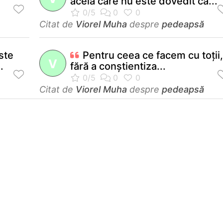
acela care nu este dovedit că...
Citat de
Viorel Muha
despre
pedeapsă
ste
Pentru ceea ce facem cu toţii,
V
.
fără a conştientiza...
Citat de
Viorel Muha
despre
pedeapsă