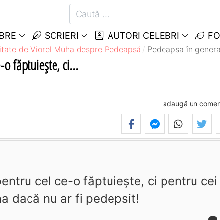
EBRE
SCRIERI
AUTORI CELEBRI
FO
itate de Viorel Muha despre Pedeapsă
Pedeapsa în general 
o făptuieşte, ci...
adaugă un comen
entru cel ce-o făptuieşte, ci pentru cei
ma dacă nu ar fi pedepsit!