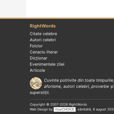
RightWords
Citate celebre
Autori celebri
Folclor
Cenaclu literar
Dicționar
Evenimentele zilei
Articole
Cuvinte potrivite din toate timpurile
aforisme
,
autori celebri
,
proverbe și
superstiții
.
Copyright © 2007-2026 RightWords
Web Design by
YourCHOICE
, sâmbătă, 8 august 202