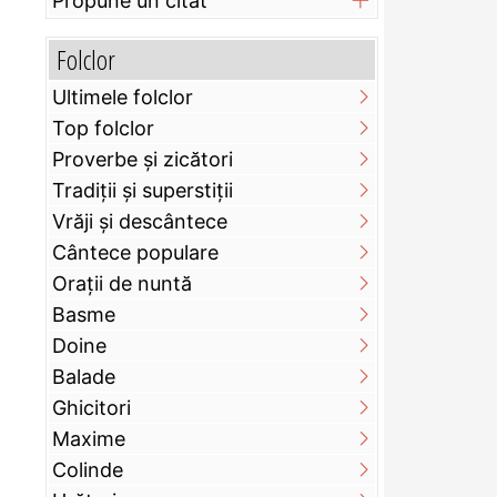
Propune un citat
Folclor
Ultimele folclor
Top folclor
Proverbe și zicători
Tradiții și superstiții
Vrăji și descântece
Cântece populare
Orații de nuntă
Basme
Doine
Balade
Ghicitori
Maxime
Colinde