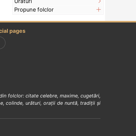
Urături
Propune folclor
cial pages
din
folclor
:
citate celebre
,
maxime
,
cugetări
,
e
,
colinde
,
urături
,
orații de nuntă
,
tradiții și