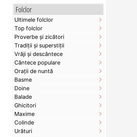
Folclor
Ultimele folclor
Top folclor
Proverbe și zicători
Tradiții și superstiții
Vrăji și descântece
Cântece populare
Orații de nuntă
Basme
Doine
Balade
Ghicitori
Maxime
Colinde
Urături