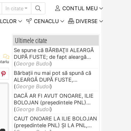
CONTUL MEU
în citate
LCLOR
CENACLU
DIVERSE
Ultimele citate
Se spune că BĂRBAŢII ALEARGĂ
DUPĂ FUSTE; de fapt aleargă...
tariu
(
George Budoi
)
Bărbaţii nu mai pot să spună că
ALEARGĂ DUPĂ FUSTE,...
(
George Budoi
)
DACĂ AR FI AVUT ONOARE, ILIE
BOLOJAN (preşedintele PNL)...
(
George Budoi
)
CAUT ONOARE LA ILIE BOLOJAN
(preşedintele PNL) ŞI LA PNL,...