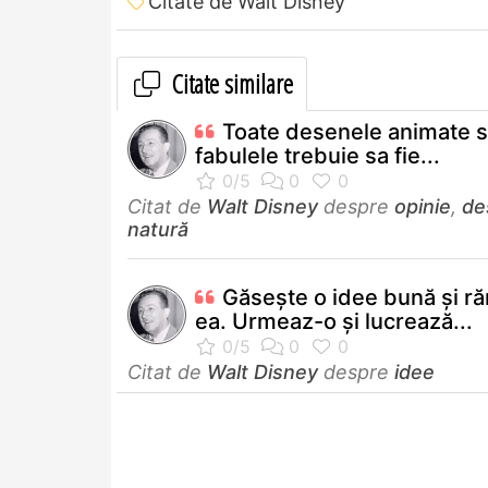
Citate de Walt Disney
Citate similare
Toate desenele animate s
fabulele trebuie sa fie...
Citat de
Walt Disney
despre
opinie
,
de
natură
Găseşte o idee bună şi ră
ea. Urmeaz-o şi lucrează...
Citat de
Walt Disney
despre
idee