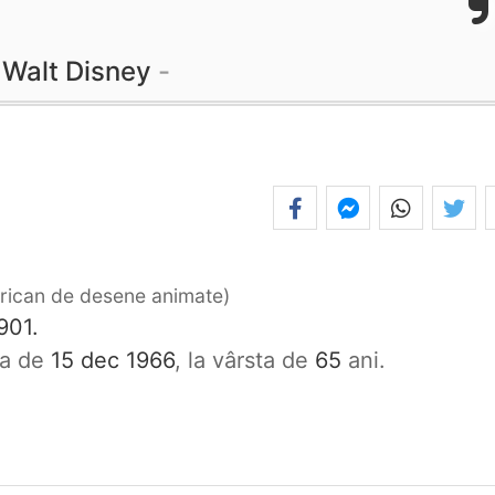
Walt Disney
erican de desene animate
901.
ata de
15 dec 1966
, la vârsta de
65
ani.