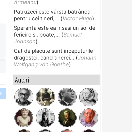
Armeanu
)
Patruzeci este vârsta bătrâneții
pentru cei tineri,...
(
Victor Hugo
)
Speranta este ea insasi un soi de
fericire si, poate,...
(
Samuel
Johnson
)
Cat de placute sunt inceputurile
dragostei, cand tinerei...
(
Johann
Wolfgang von Goethe
)
Autori