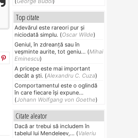
(
George Budoi
)
Top citate
Adevărul este rareori pur și
niciodată simplu.
(
Oscar Wilde
)
Geniul, în zdreanţă sau în
veşminte aurite, tot geniu...
(
Mihai
Eminescu
)
A pricepe este mai important
decât a ști.
(
Alexandru C. Cuza
)
Comportamentul este o oglindă
în care fiecare își expune...
(
Johann Wolfgang von Goethe
)
Citate aleator
Dacă ar trebui să includem în
tabelul lui Mendeleev,...
(
Valeriu