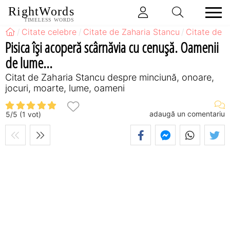
RightWords
TIMELESS WORDS
Citate celebre
Citate de Zaharia Stancu
Citate de 
Pisica îşi acoperă scârnăvia cu cenuşă. Oamenii
de lume...
Citat de Zaharia Stancu despre minciună, onoare,
jocuri, moarte, lume, oameni
adaugă un comentariu
5
/
5
(
1
vot)