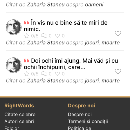
Citat de
Zaharia Stancu
despre
oameni
În vis nu e bine să te miri de
nimic.
Citat de
Zaharia Stancu
despre
jocuri
,
moarte
Doi ochi îmi ajung. Mai văd şi cu
ochii închipuirii, care...
Citat de
Zaharia Stancu
despre
jocuri
,
moarte
RightWords
Despre noi
Citate celebre
Despre noi
Autori celebri
Termeni și condiții
Folclor
Politica de