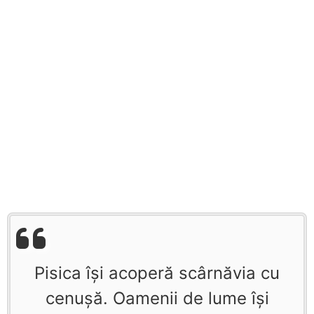
Pisica îşi acoperă scârnăvia cu
cenuşă. Oamenii de lume îşi