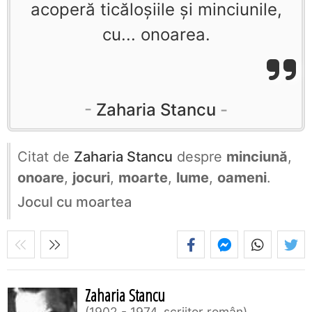
acoperă ticăloşiile şi minciunile,
cu... onoarea.
Zaharia Stancu
Citat de
Zaharia Stancu
despre
minciună
,
onoare
,
jocuri
,
moarte
,
lume
,
oameni
.
Jocul cu moartea
Zaharia Stancu
1902 - 1974, scriitor român